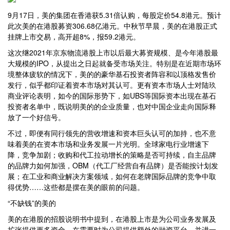
9月17日，美的集团在香港获5.31倍认购，每股定价54.8港元。预计
此次美的在港股募资306.68亿港元。中秋节早晨，美的在港股正式
挂牌上市交易，高开超8%，报59.2港元。
这次继2021年京东物流港股上市以后最大募资规模、是今年港股最
大规模的IPO，从提出之日起就备受市场关注。特别是在近期市场环
境整体疲软的情况下，美的的豪华基石投资者阵容和以顶格发售价
发行，似乎都印证着资本市场对其认可。更有资本市场人士对陆玖
商业评论表明，如今的国际形势下，如UBS等国际资本出现在基石
投资者名单中，既说明美的的企业质量，也对中国企业走向国际释
放了一个好信号。
不过，即便有同行领先的营收增速和资本巨头认可的加持，也不意
味着美的在资本市场和业务发展一片光明。全球家电行业增速下
降，竞争加剧；收购和代工拉动增长的策略是否可持续，自主品牌
的品牌力如何加强，OBM（代工厂经营自有品牌）是否能按计划发
展；在工业和商业解决方案领域，如何在老牌国际品牌的竞争中取
得优势……这些都是摆在美的眼前的问题。
“不缺钱”的美的
美的在港股的招股说明书中提到，在港股上市是为公司业务发展及
扩张提供更多资金，在需要时为公司提供额外的融资平台，并进一