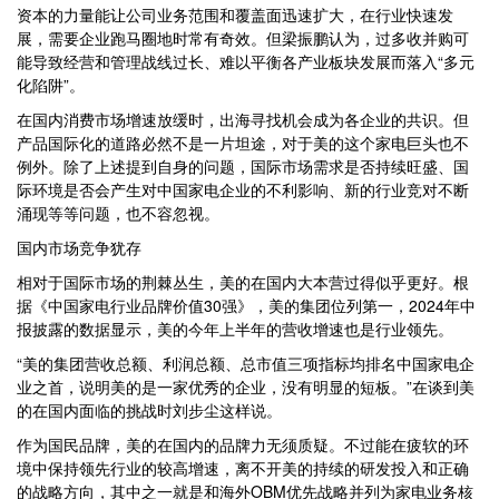
资本的力量能让公司业务范围和覆盖面迅速扩大，在行业快速发
展，需要企业跑马圈地时常有奇效。但梁振鹏认为，过多收并购可
能导致经营和管理战线过长、难以平衡各产业板块发展而落入“多元
化陷阱”。
在国内消费市场增速放缓时，出海寻找机会成为各企业的共识。但
产品国际化的道路必然不是一片坦途，对于美的这个家电巨头也不
例外。除了上述提到自身的问题，国际市场需求是否持续旺盛、国
际环境是否会产生对中国家电企业的不利影响、新的行业竞对不断
涌现等等问题，也不容忽视。
国内市场竞争犹存
相对于国际市场的荆棘丛生，美的在国内大本营过得似乎更好。根
据《中国家电行业品牌价值30强》，美的集团位列第一，2024年中
报披露的数据显示，美的今年上半年的营收增速也是行业领先。
“美的集团营收总额、利润总额、总市值三项指标均排名中国家电企
业之首，说明美的是一家优秀的企业，没有明显的短板。”在谈到美
的在国内面临的挑战时刘步尘这样说。
作为国民品牌，美的在国内的品牌力无须质疑。不过能在疲软的环
境中保持领先行业的较高增速，离不开美的持续的研发投入和正确
的战略方向，其中之一就是和海外OBM优先战略并列为家电业务核