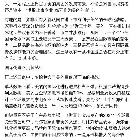
头，一定程度上肯定了美的集团的发展前景。不论是对国际消费者
还是资本，“港股上市企业”都可作为美的的背书。
有趣的是，并非所有人都认同在港上市有利于美的的全球化战略。
家电行业资深分析师刘步尘就认为：“近三十年，美的一直在推进国
际化，并没有因为未在香港上市而寸步难行。实际上，一个企业的
国际化水平高低主要取决于三大因素，一是产品在国际市场的竞争
力，二是品牌在海外市场的影响力，三是是否拥有一支具有国际视
野及操作能力的管理团队。这三条没有一条和企业是否在海外上市
有关。”刘步尘称。
国际化道路荆棘丛生
而上述三点中，恰恰包含了美的目前所面临的挑战。
单从数据上看，美的的国际化进程进展相当不错。根据弗若斯特沙
利文数据，美的占全球家电市场份额7.9%，是按销量及收入口径统
计下全球最大的家电企业；从增长速度看，美的今年上半年海外市
场营收对总营收贡献近一半，同比增速13.09%，领先于同行。
但销量高不等于自主品牌力强。《财富》杂志发布的2024年全球最
受赞赏公司中，海尔智家而非美的入选。对此刘步尘表示，海尔全
球化程度更高，品牌的国际知名度也更高。“美的海外市场收入绝对
值高于海尔，主要由两个因素带来的，一是库卡机器人的海外收