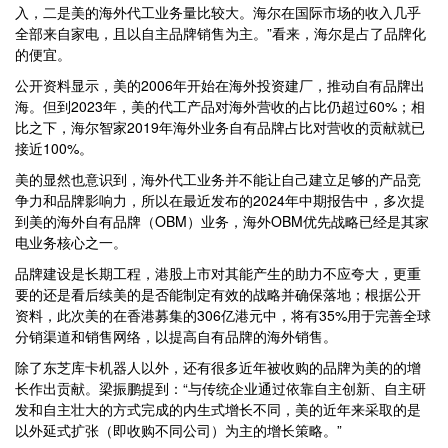
入，二是美的海外代工业务量比较大。海尔在国际市场的收入几乎
全部来自家电，且以自主品牌销售为主。”看来，海尔是占了品牌化
的便宜。
公开资料显示，美的2006年开始在海外投资建厂，推动自有品牌出
海。但到2023年，美的代工产品对海外营收的占比仍超过60%；相
比之下，海尔智家2019年海外业务自有品牌占比对营收的贡献就已
接近100%。
美的显然也意识到，海外代工业务并不能让自己建立足够的产品竞
争力和品牌影响力，所以在最近发布的2024年中期报告中，多次提
到美的海外自有品牌（OBM）业务，海外OBM优先战略已经是其家
电业务核心之一。
品牌建设是长期工程，港股上市对其能产生的助力不应夸大，更重
要的还是看后续美的是否能制定有效的战略并确保落地；根据公开
资料，此次美的在香港募集的306亿港元中，将有35%用于完善全球
分销渠道和销售网络，以提高自有品牌的海外销售。
除了东芝库卡机器人以外，还有很多近年被收购的品牌为美的的增
长作出贡献。梁振鹏提到：“与传统企业通过依靠自主创新、自主研
发和自主壮大的方式完成的内生式增长不同，美的近年来采取的是
以外延式扩张（即收购不同公司）为主的增长策略。”