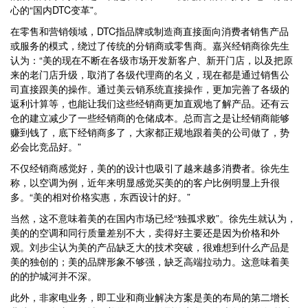
心的“国内DTC变革”。
在零售和营销领域，DTC指品牌或制造商直接面向消费者销售产品
或服务的模式，绕过了传统的分销商或零售商。嘉兴经销商徐先生
认为：“美的现在不断在各级市场开发新客户、新开门店，以及把原
来的老门店升级，取消了各级代理商的名义，现在都是通过销售公
司直接跟美的操作。通过美云销系统直接操作，更加完善了各级的
返利计算等，也能让我们这些经销商更加直观地了解产品。还有云
仓的建立减少了一些经销商的仓储成本。总而言之是让经销商能够
赚到钱了，底下经销商多了，大家都正规地跟着美的公司做了，势
必会比竞品好。”
不仅经销商感觉好，美的的设计也吸引了越来越多消费者。徐先生
称，以空调为例，近年来明显感觉买美的的客户比例明显上升很
多。“美的相对价格实惠，东西设计的好。”
当然，这不意味着美的在国内市场已经“独孤求败”。徐先生就认为，
美的的空调和同行质量差别不大，卖得好主要还是因为价格和外
观。刘步尘认为美的产品缺乏大的技术突破，很难想到什么产品是
美的独创的；美的品牌形象不够强，缺乏高端拉动力。这意味着美
的的护城河并不深。
此外，非家电业务，即工业和商业解决方案是美的布局的第二增长