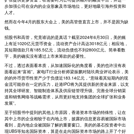
步加强公司在业内的企业形象及市场地位，更好地吸引海外投资和
人才。
然而在今年4月的股东大会上，美的高管曾直言上市，并不是因为缺
钱。
招股书和高管，究竟谁说的是真话？截至2024年6月30日，美的账
上有近1020亿元货币资金，流动资产合计高达3018亿元；相应地，
其短期借款只有185.5亿元，流动负债也不到2800亿元。简单看数
字，美的确实没有通过上市来筹款的必要性。
不过，透过表面看本质，从加速国际化的角度看，美的也许没有表
面看起来“富裕”。家电IT行业分析师梁振鹏对陆玖商业评论表示，美
的的外币货币性资产少于负债近183.14亿元，“意味着其短期内的现
金流可能存在一定的压力，赴港IPO将为其提供新的资金来源，以支
持其全球研发、智能制造体系及供应链管理升级、完善全球分销渠
道和销售网络等战略需求，从而更好地支持集团的全球扩张和业务
发展”。
至于招股书中提到的其他上市原因，香港资本市场的特殊性，让在
其中上市的企业相较于在内地上市，披露的信息更容易被国际市场
看到，是内地企业被国际了解的重要窗口。美的的基石投资者中出
现UBS等知名国际资本，算是在走向国际资本市场的路上开了个好