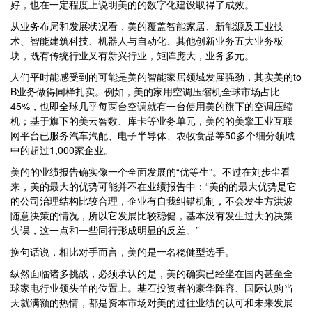
好，也在一定程度上说明美的的数字化建设取得了成效。
从业务布局和发展状况看，美的覆盖智能家居、新能源及工业技
术、智能建筑科技、机器人与自动化、其他创新业务五大业务板
块，既有传统行业又有新兴行业，矩阵庞大，业务多元。
人们平时能感受到的可能是美的智能家居领域发展强劲，其实美的to
B业务做得同样扎实。例如，美的家用空调压缩机全球市场占比
45%，也即全球几乎每两台空调就有一台使用美的旗下的空调压缩
机；基于旗下的美云智数、库卡等业务单元，美的的美擎工业互联
网平台已服务汽车汽配、电子半导体、农牧食品等50多个细分领域
中的超过1,000家企业。
美的的业绩报告确实像一个全面发展的“优等生”。不过在刘步尘看
来，美的最大的优势可能并不在业绩报告中：“美的的最大优势是它
的公司治理结构比较合理，企业有自我纠错机制，不会发生方洪波
随意决策的情况，所以它发展比较稳健，基本没有发生过大的决策
失误，这一点和一些同行形成明显的反差。”
换句话说，相比对手而言，美的是一名稳健型选手。
纵然面临诸多挑战，必须承认的是，美的确实已经坐在国内甚至全
球家电行业领头羊的位置上。基石投资者的豪华阵容、国际认购当
天就满额的热情，都是资本市场对美的过往业绩的认可和未来发展