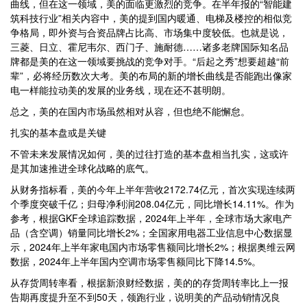
曲线，但在这一领域，美的面临更激烈的竞争。在半年报的“智能建
筑科技行业”相关内容中，美的提到国内暖通、电梯及楼控的相似竞
争格局，即外资与合资品牌占比高、市场集中度较低。也就是说，
三菱、日立、霍尼韦尔、西门子、施耐德……诸多老牌国际知名品
牌都是美的在这一领域要挑战的竞争对手。“后起之秀”想要超越“前
辈”，必将经历数次大考。美的布局的新的增长曲线是否能跑出像家
电一样能拉动美的发展的业务线，现在还不甚明朗。
总之，美的在国内市场虽然相对从容，但也绝不能懈怠。
扎实的基本盘或是关键
不管未来发展情况如何，美的过往打造的基本盘相当扎实，这或许
是其加速推进全球化战略的底气。
从财务指标看，美的今年上半年营收2172.74亿元，首次实现连续两
个季度突破千亿；归母净利润208.04亿元，同比增长14.11%。作为
参考，根据GKF全球追踪数据，2024年上半年，全球市场大家电产
品（含空调）销量同比增长2%；全国家用电器工业信息中心数据显
示，2024年上半年家电国内市场零售额同比增长2%；根据奥维云网
数据，2024年上半年国内空调市场零售额同比下降14.5%。
从存货周转率看，根据新浪财经数据，美的的存货周转率比上一报
告期再度提升至不到50天，领跑行业，说明美的产品动销情况良