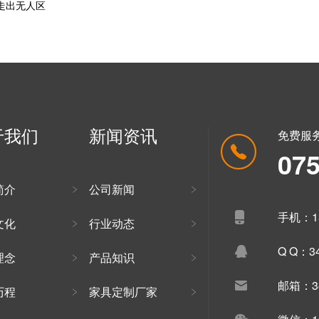
走出无人区
于我们
新闻资讯
免费服
07
简介
公司新闻
手机：13
文化
行业动态
Q Q：34
理念
产品知识
邮箱：34
历程
家具定制厂家