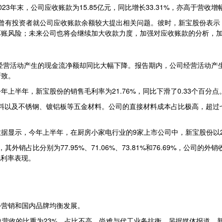
年末，公司应收账款为15.85亿元，同比增长33.31%，亦高于营收增幅
曾有投资者就公司应收账款余额较大提出相关问题。彼时，新宝股份表示，
坏账风险；未来公司也将会继续加大收款力度，加强对应收账款的分析，
营活动产生的现金流净额却同比大幅下降。报告期内，公司经营活动产生的现金
所致。
上半年，新宝股份的销售毛利率为21.76%，同比下滑了0.33个百分点
类材料以及不锈钢、镀铝板等五金材料。公司的直接材料成本占比极高，超
据显示，今年上半年，在厨房小家电行业的9家上市公司中，新宝股份以21
其外销占比分别为77.95%、71.06%、73.81%和76.69%，公
毛利率表现。
外营销和国内品牌均衡发展。
总营收的比重为23%，占比不高，尚难与代工业务抗衡。另据媒体报道，