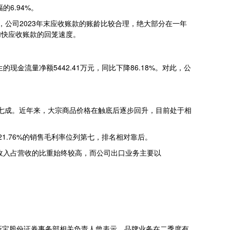
的6.94%。
公司2023年末应收账款的账龄比较合理，绝大部分在一年
加快应收账款的回笼速度。
流量净额5442.41万元，同比下降86.18%。对此，公
。
过七成。近年来，大宗商品价格在触底后逐步回升，目前处于相
.76%的销售毛利率位列第七，排名相对靠后。
司的外销收入占营收的比重始终较高，而公司出口业务主要以
新宝股份证券事务部相关负责人曾表示，品牌业务在二季度有