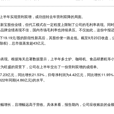
Z)在上半年实现营利双增，成功扭转去年营利双降的局面。
撑了新宝股份业绩，但代工模式在一定程度上限制了公司的毛利率表现。同
等品牌业绩表现不佳，国内市场毛利率也持续承压。不仅如此，这份中报
9.19元/股的阶段性新高后，其股价便一路走低。截至9月23日收盘，公司股
除权)，总市值蒸发超43亿元。
表现。根据海关总署数据显示，上半年多士炉、咖啡机、食品研磨机等小家
较为旺盛的背景下，公司在上半年交出了一份营利双增的成绩单。
.23亿元，同比增长21.53%，归母净利润为4.42亿元，同比增长11
年同期(4.86亿元)的水平。
长，且增幅远高于营收。具体来看，报告期内，公司应收账款的金额为23.0