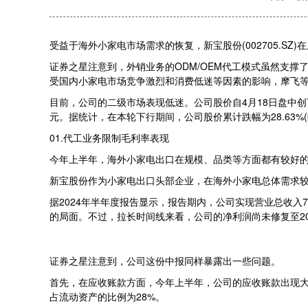
受益于海外小家电市场需求的恢复，新宝股份(002705.S
证券之星注意到，外销业务的ODM/OEM代工模式虽然支
受国内小家电市场竞争激烈和消费低迷等因素的影响，摩飞
目前，公司的二级市场表现低迷。公司股价自4月18日盘中创下1
元。据统计，在本轮下行期间，公司股价累计跌幅为28.63%(
01.代工业务限制毛利率表现
今年上半年，海外小家电出口在规模、品类等方面都有较好的
新宝股份作为小家电出口头部企业，在海外小家电总体需求
据2024年半年度报告显示，报告期内，公司实现营业总收入77
的局面。不过，拉长时间线来看，公司的净利润尚未修复至2022
证券之星注意到，公司这份中报同样暴露出一些问题。
首先，在应收账款方面，今年上半年，公司的应收账款出现大幅增
占流动资产的比例为28%。