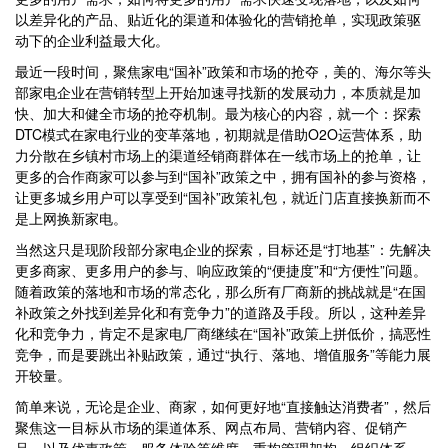
以差异化的产品、贴近化的渠道和体验化的营销抢单，实现政策驱
动下的企业利益最大化。
最近一段时间，聚焦家电“国补”政策和市场的抢夺，美的、海尔等头
部家电企业在营销转型上开始加速寻找新的发展动力，本质就是加
快、加大和健全市场的抢夺机制。最为核心的内容，就一个：探索
DTC模式在家电行业的变革落地，初期就是借助O2O运营体系，助
力分散在乡镇村市场上的渠道经销商群体在一线市场上的抢单，让
更多的合作商家可以参与到“国补”政策之中，拥有国补的参与资格，
让更多城乡用户可以享受到“国补”政策礼包，就近门店直接换新而不
是上网换新家电。
当然这只是现阶段部分家电企业的探索，目标还是“打地基”：先解决
更多商家、更多用户的参与、响应政策的“便捷度”和“方便性”问题。
随着政策的落地和市场的常态化，那么所有厂商新的挑战就是“在国
补政策之外找到差异化和有竞争力”的道路及手段。所以，这种差异
化和竞争力，肯定不是家电厂商继续在“国补”政策上拼低价，搞恶性
竞争，而是要跳出补贴政策，通过“执行、落地、增值服务”等能力展
开较量。
简单来说，无论是企业、商家，如何更好地“直接触达消费者”，然后
聚焦这一目标从市场的渠道体系、网点布局、营销内容、促销产