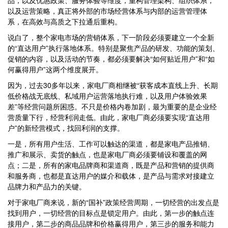
品，以及优惠政策、服务体验等维度，重构管理架构、组织体系，
以及运营策略，真正将外部的市场经营体系与内部的运营管理体
系，在高效与高质之下拉通后重构。
说白了，整个家电市场的营销体系，下一阶段必须要建立一个全新
的“直达用户”执行落地体系。特别是聚焦产品的研发、功能的策划、
促销的内容，以及活动的节奏，都必须要解决“如何贴近用户”和“如
何赢得用户”这两个维度展开。
因为，过去30多年以来，家电厂商相继被“获客成本直线上升、长期
低价格战无底线、私域用户运营落地执行难，以及用户体验效果
差”等经营问题所困惑。不只是价格内卷加剧，最为重要的是企业经
营质量下行，经营利润走低。由此，家电厂商必须要实现“直达用
户”的新经营模式，找回利润的支撑。
一是，所有用户生活、工作可以触达的渠道，都是家电产品推销、
推广和展示、卖货的触点，也是家电厂商必须要铺设和覆盖的网
点；二是，所有的家电品牌商和渠道商，既是产品和营销的提供商
和服务商，也都是直达用户的媒介和载体，是产品与需求对接建立
品牌力和产品力的关键。
对于家电厂商来说，新的“国补”政策经营周期，一切经营的出发点是
找到用户，一切经营的目标点是锁定用户。由此，第一步的触点连
接用户，第二步的商品品牌和价格赢得用户，第三步的服务和能力