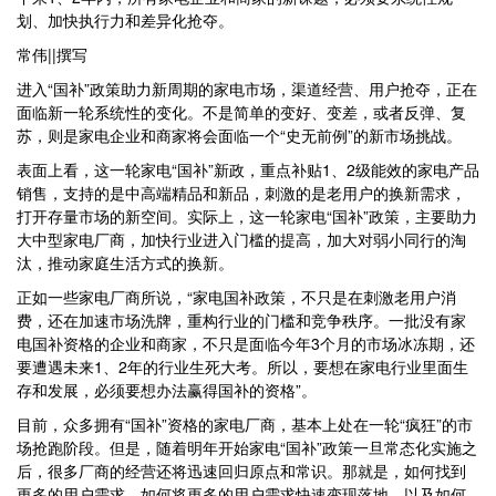
划、加快执行力和差异化抢夺。
常伟||撰写
进入“国补”政策助力新周期的家电市场，渠道经营、用户抢夺，正在
面临新一轮系统性的变化。不是简单的变好、变差，或者反弹、复
苏，则是家电企业和商家将会面临一个“史无前例”的新市场挑战。
表面上看，这一轮家电“国补”新政，重点补贴1、2级能效的家电产品
销售，支持的是中高端精品和新品，刺激的是老用户的换新需求，
打开存量市场的新空间。实际上，这一轮家电“国补”政策，主要助力
大中型家电厂商，加快行业进入门槛的提高，加大对弱小同行的淘
汰，推动家庭生活方式的换新。
正如一些家电厂商所说，“家电国补政策，不只是在刺激老用户消
费，还在加速市场洗牌，重构行业的门槛和竞争秩序。一批没有家
电国补资格的企业和商家，不只是面临今年3个月的市场冰冻期，还
要遭遇未来1、2年的行业生死大考。所以，要想在家电行业里面生
存和发展，必须要想办法赢得国补的资格”。
目前，众多拥有“国补”资格的家电厂商，基本上处在一轮“疯狂”的市
场抢跑阶段。但是，随着明年开始家电“国补”政策一旦常态化实施之
后，很多厂商的经营还将迅速回归原点和常识。那就是，如何找到
更多的用户需求，如何将更多的用户需求快速变现落地，以及如何