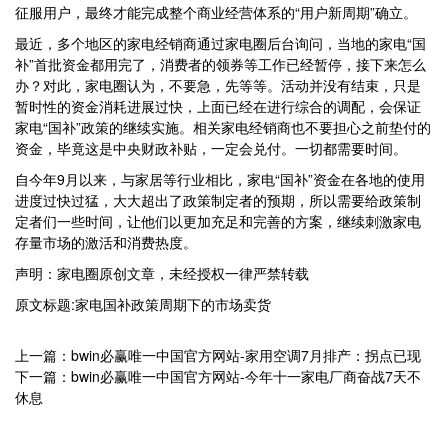
征服用户，最终才能完成整个商业经营体系的“用户新周期”确立。
最近，多个地区的家电经销商通过家电圈后台询问，当地的家电“国
补”首批资金都用完了，消费者的领券等工作已经暂停，接下来怎么
办？对此，家电圈认为，不要急，先等等。活动并没有结束，只是
暂时性的资金消耗进展过快，上面已经在进行综合的调配，会保证
家电“国补”政策的继续实施。相关家电经销商也不要担心之前垫付的
资金，毕竟这是中央财政补贴，一定会兑付。一切都需要时间。
自今年9月以来，与家居等行业相比，家电“国补”资金在各地的使用
进度过快过猛，大大超出了政策制定者的预期，所以需要给政策制
定者们一些时间，让他们以更加充足和完善的方案，继续刺激家电
存量市场的激活和消费热度。
声明：家电圈原创文章，未经授权一律严禁转载
原文标题:家电国补政策周期下的市场卖货
上一篇：bwin必赢唯一中国官方网站-家用空调7月排产：拐点已现
下一篇：bwin必赢唯一中国官方网站-今年十一家电厂商奋战7天不
休息