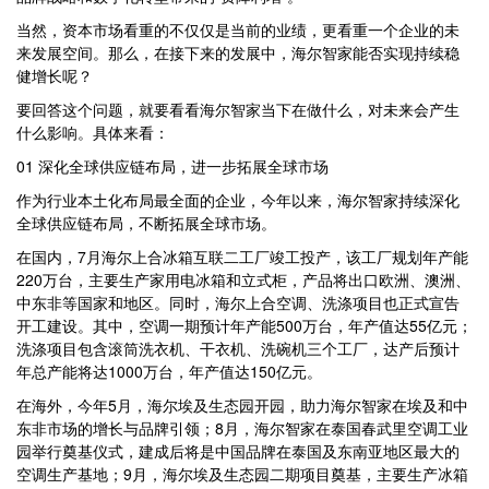
当然，资本市场看重的不仅仅是当前的业绩，更看重一个企业的未
来发展空间。那么，在接下来的发展中，海尔智家能否实现持续稳
健增长呢？
要回答这个问题，就要看看海尔智家当下在做什么，对未来会产生
什么影响。具体来看：
01 深化全球供应链布局，进一步拓展全球市场
作为行业本土化布局最全面的企业，今年以来，海尔智家持续深化
全球供应链布局，不断拓展全球市场。
在国内，7月海尔上合冰箱互联二工厂竣工投产，该工厂规划年产能
220万台，主要生产家用电冰箱和立式柜，产品将出口欧洲、澳洲、
中东非等国家和地区。同时，海尔上合空调、洗涤项目也正式宣告
开工建设。其中，空调一期预计年产能500万台，年产值达55亿元；
洗涤项目包含滚筒洗衣机、干衣机、洗碗机三个工厂，达产后预计
年总产能将达1000万台，年产值达150亿元。
在海外，今年5月，海尔埃及生态园开园，助力海尔智家在埃及和中
东非市场的增长与品牌引领；8月，海尔智家在泰国春武里空调工业
园举行奠基仪式，建成后将是中国品牌在泰国及东南亚地区最大的
空调生产基地；9月，海尔埃及生态园二期项目奠基，主要生产冰箱