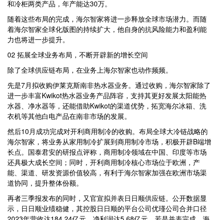
和冷柜两类产品，年产能达30万。
随着这些布局的完成，海尔智家将进一步释放全球市场潜力。而随
着海尔智家全球化版图的持续扩大，他自身的抗风险能力和盈利能
力也将进一步提升。
02 拓展全球业务布局，不断开辟新的增长空间
除了全球供应链布局，在业务上海尔智家也动作频频。
先是7月拟收购伊莱克斯南非热水器业务。通过收购，海尔智家除了
进一步丰富Kwikot热水器业务产品阵容，支持其更好发展太阳能热
水器、净水器等，还能借助Kwikot的渠道优势，拓宽海尔冰箱、洗
衣机等其他白电产品在南非市场的发展。
然后10月成功完成对开利商用制冷的收购。布局全球大冷链战略的
海尔智家，将业务从家用制冷扩展到商用制冷市场，积极开辟B端增
长点。国泰君安的研报点评称，商用制冷领域在中国、印度等市场
还具极大成长空间；同时，开利商用制冷核心市场位于欧洲，产
能、渠道、研发资源价值较高，有利于海尔智家加强在欧洲市场渠
道协同，提升整体份额。
再者三季报发布的同时，又官宣拟并表日日顺供应链。公开数据显
示，日日顺业绩稳健，其控股日日顺的平台公司优瑾公司合并口径
2023年营收达184.24亿元，净利润达5.68亿元。若是并表完成，海