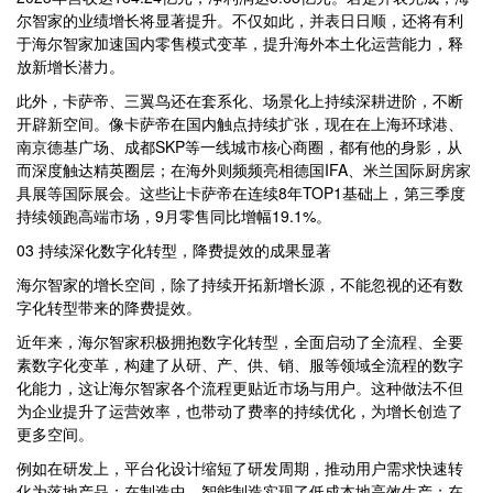
尔智家的业绩增长将显著提升。不仅如此，并表日日顺，还将有利
于海尔智家加速国内零售模式变革，提升海外本土化运营能力，释
放新增长潜力。
此外，卡萨帝、三翼鸟还在套系化、场景化上持续深耕进阶，不断
开辟新空间。像卡萨帝在国内触点持续扩张，现在在上海环球港、
南京德基广场、成都SKP等一线城市核心商圈，都有他的身影，从
而深度触达精英圈层；在海外则频频亮相德国IFA、米兰国际厨房家
具展等国际展会。这些让卡萨帝在连续8年TOP1基础上，第三季度
持续领跑高端市场，9月零售同比增幅19.1%。
03 持续深化数字化转型，降费提效的成果显著
海尔智家的增长空间，除了持续开拓新增长源，不能忽视的还有数
字化转型带来的降费提效。
近年来，海尔智家积极拥抱数字化转型，全面启动了全流程、全要
素数字化变革，构建了从研、产、供、销、服等领域全流程的数字
化能力，这让海尔智家各个流程更贴近市场与用户。这种做法不但
为企业提升了运营效率，也带动了费率的持续优化，为增长创造了
更多空间。
例如在研发上，平台化设计缩短了研发周期，推动用户需求快速转
化为落地产品；在制造中，智能制造实现了低成本地高效生产；在