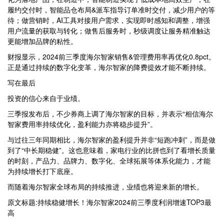
履约交付时，智能品仓布局&派车指导订单准时交付，减少用户的等
待；做营销时，AI工具对接用户需求，实现即时感知和调整，增强
用户流量的获取与转化；做售后服务时，秒级调度让服务精准触达
更能增加品牌的粘性。
财报显示，2024前三季度海尔智家销售&管理费用率再优化0.8pct。
正是通过持续的数字化变革，海尔智家的降费提效才能不断持续。
写在最后
投资的信心来自于业绩。
三季报发布后，不少券商上调了海尔智家的目标，并表示“相信海尔
智家费用率持续优化，盈利能力亦将稳步提升”。
与过往三年同期相比，海尔智家的盈利提升并非“短跑冲刺”，而是做
到了“中长期稳健”。这也意味着，家电行业的比拼也到了看增长质量
的时刻，产品力、品牌力、数字化、全球拓展等体系化能力，才能
为持续增长打下底座。
而随着海尔智家全球布局的持续推进，业绩也将迎来新的增长。
原文标题:持续稳健增长！海尔智家2024前三季度利润增速TOP3最
高