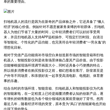
单的重要理由。
扫地机器人的流行是因为在新奇的产品体验之外，它还具备了“懒人
经济”的核心价值。例如针对不愿意被家务束缚的年轻群体，扫地机
器人为他们节省了大量的时间，让年轻消费者们可以好好享受周
末，并且扫地机器人支持APP远程操作、可指定打扫时段、自清洁
等智能化、个性化的产品功能，也完美符合年轻消费者“一劳永逸”的
理想化目标。
相对于凭借产品功能填补市场空白来创造新市场的智能音箱和扫地
机器人，智能投影仪则是依靠场景体验凸显其产品价值。由于投影
仪能够根据现场环境调节画面大小，同时还具备小巧便携的特点，
所以很多消费者在购买投影仪之前，都幻想着在客厅、卧室甚至是
户外等不同场景，和亲朋好友一起享受高清电影、电视剧、体育赛
事的乐趣。
结合当时的市场环境，智能音箱、扫地机器人和智能投影仪为代表
的智能家电，在一定程度上已经是颠覆消费者认知的创新产品，逐
年增长的销售数据也为各个细分领域的发展前景做好了背书。然而
最近几年，随着经济环境的突变，原本贵为“风口”的智能家电也开始
出现下滑的势头。