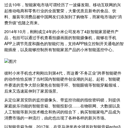
过去10年，智能家电市场可谓经历了一波爆发期。移动互联网的兴
起推动电商和零售行业的全面繁荣，大量优质且新奇的食品、饮
料、服装等消费品被中国网友们添加到了购物车，而家电市场的“消
费升级”也随之而来。
2014年10月，刚刚成立4年的小米公司发布了4款智能家居硬件产
品，包括可以通过手机查看拍摄画面的智能摄像机，能够在手机
APP上调节亮度和颜色的智能灯泡，支持APP独立控制开关通电的智
能插座，以及能够控制所有智能家居产品的小米智能遥控中心。
彼时小米手机也才刚刚出到第4代，而这番“不务正业”跨界智能硬件
的动作恰恰反映了当时国内智能硬件创业潮的兴起。起初，智能硬
件赛道的竞争大部分聚焦在智能手环、智能眼镜等智能穿戴领域，
后来又迅速延伸到了家居场景。
从定位家居安防的监控摄像头、带监控功能的指纹密码锁，到提供
家庭娱乐功能的智能音箱、智能投影仪……在物联网、大数据以及
人工智能等新兴技术概念和热词的组合下，购买智能家电产品成为
消费市场的一种流行，由此也出现了各种各样的新兴市场。
以智能音箱为例，2017年，在亚马逊发布全球首款智能音箱echo3