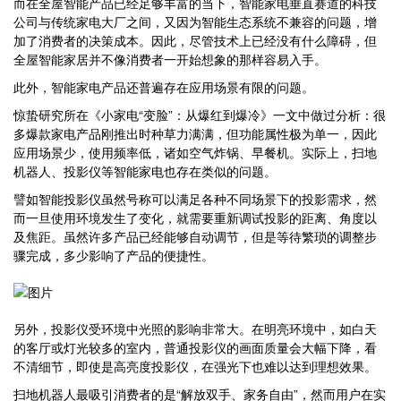
而在全屋智能产品已经足够丰富的当下，智能家电垂直赛道的科技
公司与传统家电大厂之间，又因为智能生态系统不兼容的问题，增
加了消费者的决策成本。因此，尽管技术上已经没有什么障碍，但
全屋智能家居并不像消费者一开始想象的那样容易入手。
此外，智能家电产品还普遍存在应用场景有限的问题。
惊蛰研究所在《小家电“变脸”：从爆红到爆冷》一文中做过分析：很
多爆款家电产品刚推出时种草力满满，但功能属性极为单一，因此
应用场景少，使用频率低，诸如空气炸锅、早餐机。实际上，扫地
机器人、投影仪等智能家电也存在类似的问题。
譬如智能投影仪虽然号称可以满足各种不同场景下的投影需求，然
而一旦使用环境发生了变化，就需要重新调试投影的距离、角度以
及焦距。虽然许多产品已经能够自动调节，但是等待繁琐的调整步
骤完成，多少影响了产品的便捷性。
另外，投影仪受环境中光照的影响非常大。在明亮环境中，如白天
的客厅或灯光较多的室内，普通投影仪的画面质量会大幅下降，看
不清细节，即使是高亮度投影仪，在强光下也难以达到理想效果。
扫地机器人最吸引消费者的是“解放双手、家务自由”，然而用户在实