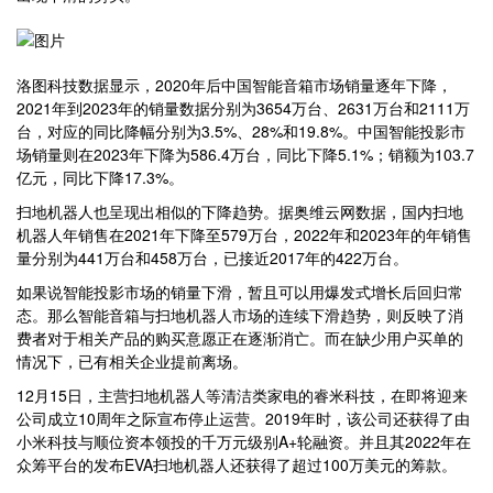
洛图科技数据显示，2020年后中国智能音箱市场销量逐年下降，
2021年到2023年的销量数据分别为3654万台、2631万台和2111万
台，对应的同比降幅分别为3.5%、28%和19.8%。中国智能投影市
场销量则在2023年下降为586.4万台，同比下降5.1%；销额为103.7
亿元，同比下降17.3%。
扫地机器人也呈现出相似的下降趋势。据奥维云网数据，国内扫地
机器人年销售在2021年下降至579万台，2022年和2023年的年销售
量分别为441万台和458万台，已接近2017年的422万台。
如果说智能投影市场的销量下滑，暂且可以用爆发式增长后回归常
态。那么智能音箱与扫地机器人市场的连续下滑趋势，则反映了消
费者对于相关产品的购买意愿正在逐渐消亡。而在缺少用户买单的
情况下，已有相关企业提前离场。
12月15日，主营扫地机器人等清洁类家电的睿米科技，在即将迎来
公司成立10周年之际宣布停止运营。2019年时，该公司还获得了由
小米科技与顺位资本领投的千万元级别A+轮融资。并且其2022年在
众筹平台的发布EVA扫地机器人还获得了超过100万美元的筹款。