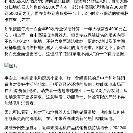
扫地机器人的“性价比”拷问更加直接。惊蛰研究所注意到，目前大部
分扫地机器人的售价在2000元左右，部分中高端机型售价在3000元
到5000元之间。而在某些到家服务平台上，2小时专业保洁的收费标
准在80元左右。
如果按照每周一次全年50次专业保洁计算，一年大概需要4000元左
右，相当于一台中高端扫地机器人。但是专业保洁提供的服务内容
不仅包括扫地、拖地，还包含桌面清洁收纳、厨房水池以及卫生间
马桶墙壁清洁等扫地机器人无法满足的清洁需求。相比之下，保洁
反而更全面也更省心。这也成了“智能家电不如人”的一个有力证据。
事实上，智能家电和厨房小家电一样，曾经寄托的是中产和年轻消
费者对美好生活的想象。但受到经济环境的影响，智能家电市场正
在面临“价值回归”。消费者一边越来越理性，一边又对产品功能、应
用场景有了更多需求。这意味着，功能单一、体验有限的产品不再
能够吸引消费者。
因此可以看到，相对于扫地机器人出现的销量滑坡，功能相似但使
用频率更高的洗地机，在近年来逐渐成为新的热门智能家电。
奥维云网数据显示，近年来洗地机产品的销售额持续增长，2022年