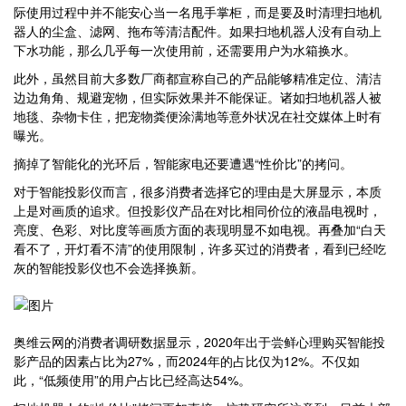
际使用过程中并不能安心当一名甩手掌柜，而是要及时清理扫地机
器人的尘盒、滤网、拖布等清洁配件。如果扫地机器人没有自动上
下水功能，那么几乎每一次使用前，还需要用户为水箱换水。
此外，虽然目前大多数厂商都宣称自己的产品能够精准定位、清洁
边边角角、规避宠物，但实际效果并不能保证。诸如扫地机器人被
地毯、杂物卡住，把宠物粪便涂满地等意外状况在社交媒体上时有
曝光。
摘掉了智能化的光环后，智能家电还要遭遇“性价比”的拷问。
对于智能投影仪而言，很多消费者选择它的理由是大屏显示，本质
上是对画质的追求。但投影仪产品在对比相同价位的液晶电视时，
亮度、色彩、对比度等画质方面的表现明显不如电视。再叠加“白天
看不了，开灯看不清”的使用限制，许多买过的消费者，看到已经吃
灰的智能投影仪也不会选择换新。
奥维云网的消费者调研数据显示，2020年出于尝鲜心理购买智能投
影产品的因素占比为27%，而2024年的占比仅为12%。不仅如
此，“低频使用”的用户占比已经高达54%。