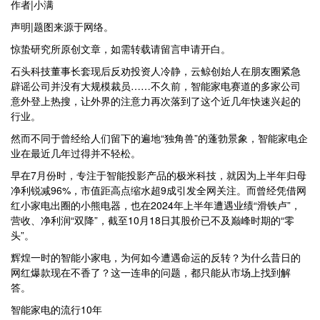
作者|小满
声明|题图来源于网络。
惊蛰研究所原创文章，如需转载请留言申请开白。
石头科技董事长套现后反劝投资人冷静，云鲸创始人在朋友圈紧急
辟谣公司并没有大规模裁员……不久前，智能家电赛道的多家公司
意外登上热搜，让外界的注意力再次落到了这个近几年快速兴起的
行业。
然而不同于曾经给人们留下的遍地“独角兽”的蓬勃景象，智能家电企
业在最近几年过得并不轻松。
早在7月份时，专注于智能投影产品的极米科技，就因为上半年归母
净利锐减96%，市值距高点缩水超9成引发全网关注。而曾经凭借网
红小家电出圈的小熊电器，也在2024年上半年遭遇业绩“滑铁卢”，
营收、净利润“双降”，截至10月18日其股价已不及巅峰时期的“零
头”。
辉煌一时的智能小家电，为何如今遭遇命运的反转？为什么昔日的
网红爆款现在不香了？这一连串的问题，都只能从市场上找到解
答。
智能家电的流行10年