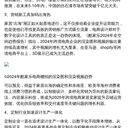
推测，在未来5-10年内，中国的仿石漆市场有望突破千亿元大关。
3、营销新工具加码出海热
家居“出海”潮正如火如荼地进行，这不仅推动着企业提升运营能力，
也促使他们寻找更高效的营销推广方式吸引流量，电商设计师对于
数字化设计工具的热衷正是这一趋势的体现。《酷家乐2024年全空
间趋势报告》指出，2024年跨境电商企业的渲染图和视频的输出量
持续高速增长，其中视频的增长尤为显著。在亚马逊、shopify等跨
境电商平台上，3D展示已成为主流趋势。
©2024年酷家乐电商棚拍的渲染图和渲染视频趋势
可以预见，得益于家居出海的确定性和东南亚、欧美等海外消费者
线上消费习惯的养成，以智能设计、多样化营销为导向的新流量玩
法、内容展示科技，将成为2025年跨境电商家居卖家提升店铺运营
效能、优化供应链效率和交付速度等关键问题的增长利器。
4、定制行业加速设计生产一体化
定制企业一直在追求设计生产一体化，以数字化手段降本增效。从
报告可见，2024年有更多的全屋定制企业积极推动设计生产一体化