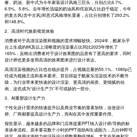
奢、奶油、新中式为今年家装设计风格三巨头，分别占比6.7%、
6.5%、5.8%。去年增长迅猛的奶油风和侘寂风占比趋于稳定，今年
的复古风(含中古风)和意式风格增长显著，占比分别增长了293.2%
和148.8%。
2、高清时代焕新视觉体验
消费者对于高清渲染图和视频的需求增幅较快。2024年，酷家乐平
台上生成的8K及以上清晰度的渲染量占比同比2023年增长了
165%，反映出消费者对于设计效果图的品质有了更高的要求，同时
设计师也更多使用高清的效果图来进行设计表达。
高清渲染视频的占比也在稳步提升，占视频总量的55.1%。1080p已
经成为视频主流和基本要求。背后得益于酷家乐渲染技术的不断升
级，为行业带来更快速的设计渲染、更高清的画质、更细腻的动
画，这也成为“设计生产力”不可或缺的一部分。
3、AI重塑设计生产力
个性化设计需求的快速提升以及商业节奏的显著加快，迫使设计
师、厂商都要提高设计生产力，而AI在其中发挥重要作用。
报告显示，越来越多的品牌和门店将提案PPT纳入设计师/导购的标
准谈单流程。原本要花数个小时的PPT借助AI生成能力，几分钟即可
搞定。使用这项能力的活跃设计师数量翻倍增长，尤其在装修和定