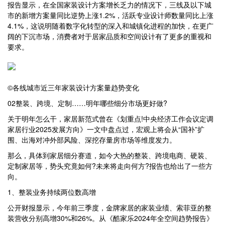
报告显示，在全国家装设计方案增长乏力的情况下，三线及以下城
市的新增方案量同比逆势上涨1.2%，活跃专业设计师数量同比上涨
4.1%，这说明随着数字化转型的深入和城镇化进程的加快，在更广
阔的下沉市场，消费者对于居家品质和空间设计有了更多的重视和
要求。
©各线城市近三年家装设计方案量趋势变化
02整装、跨境、定制……明年哪些细分市场更好做?
关于明年怎么干，家居新范式曾在《划重点!中央经济工作会议定调
家居行业2025发展方向》一文中盘点过，宏观上将会从“国补”扩
围、出海对冲外部风险、深挖存量房市场等维度发力。
那么，具体到家居细分赛道，如今大热的整装、跨境电商、硬装、
定制家居等，势头究竟如何?未来将走向何方?报告也给出了一些方
向。
1、整装业务持续两位数高增
公开财报显示，今年前三季度，金牌家居的家装业绩、索菲亚的整
装营收分别高增30%和26%。从《酷家乐2024年全空间趋势报告》