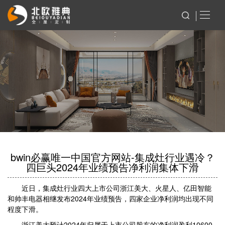
bwin必赢唯一中国官方网站-集成灶行业遇冷？
四巨头2024年业绩预告净利润集体下滑
近日，集成灶行业四大上市公司浙江美大、火星人、亿田智能
和帅丰电器相继发布2024年业绩预告，四家企业净利润均出现不同
程度下滑。
浙江美大预计2024年归属于上市公司股东的净利润盈利10600