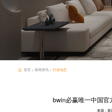
首页
新闻资讯
行业动态
>
>
bwin必赢唯一中国
来源：
新