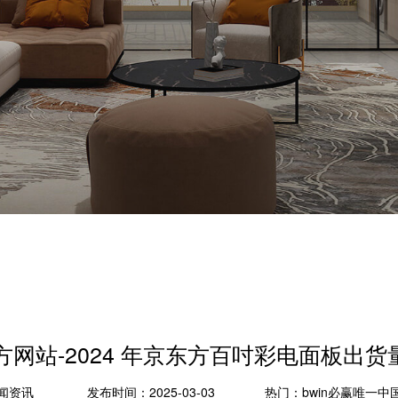
官方网站-2024 年京东方百吋彩电面板出
闻资讯
发布时间：2025-03-03
热门：
bwin必赢唯一