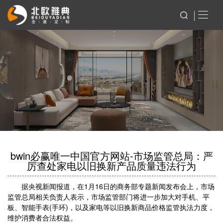
bwin必赢唯一中国官方网站-市场监管总局：严
厉查处家电以旧换新产品质量违法行为
据央视新闻报道，在1月16日的商务部专题新闻发布会上，市场
监管总局相关负责人表示，市场监管部门将进一步加大对手机、平
板、智能手表(手环)，以及家电等以旧换新商品价格监管执法力度，
维护消费者合法权益。