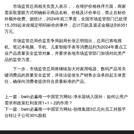
市场监管总局相关负责人表示，，在维护价格秩序方面，商家
需采取显眼方式明确标示商品名称、价格及计价单位，禁止在标价
外额外收费。据统计，2024年前三季度，全国市场监管部门已处理
15,359起未按规定明码标价的事件，总计罚款及退还金额达到6351
万元。
市场监管总局价监竞争局副局长张正明指出，总局已将电视
机、笔记本电脑、手机、儿童智能手表等消费品列为2024年重点工
业产品质量安全监管对象，并要求各地市场监管部门加强对此类产
品的监管力度。
下一步，市场监管总局将继续加大对家用电器、数码产品等关
键消费品的质量安全监管，并依法促使生产销售企业承担起主体责
任，确保向消费者提供符合质量标准的产品。
上一篇：bwin必赢唯一中国官方网站-净水器纳入国补：如何让用户
需求和政策红利发挥1+1＞2的作用？
下一篇：bwin必赢唯一中国官方网站-创维集团3亿元向员工持股平
台转让子公司30%股权