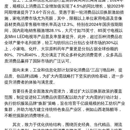
度，规模以上消费品工业增加值实现了4.5%的同比增长，较2023年
同期增速提升了3.6个百分点。受惠于新一轮消费品以旧换新激励措
施，家电消费市场尤为亮眼，其中，限额以上单位家用电器及音像
器材类商品零售额年增长率高达12.3%。特别在2024年国庆假期期
间，国内彩电销售额激增28.1%，大尺寸如75英寸、85英寸电视以
及Mini LED电视等产品普及率显著提升。此外，超过百种消费品在
全球产量中名列前茅，轻工与纺织出口分别占全球市场的30%以
上，小家电、化纤、大宗原料药年产量更是分别占据全球份额的
80%、70%和40%，充分满足了民众多样化的消费需求，众多高品
质消费品赢得了国际市场的广泛认可。
面向未来，工业和信息化部计划深化消费品“三品”(增品种、提
品质、创品牌)战略，为扩大内需战略打下坚实的供给基础，进一步
提升消费者的体验与满意度。
首要任务是全面激发内需潜力，通过扩大以旧换新政策的覆盖
范围，制定促进轻工消费品供需匹配以助力扩大内需的行动计划，
执行纺织服装品牌“焕新”策略，旨在培育千亿级规模的轻工纺织产业
集群，并助力地方建立传统特色食品产业区，例如山西老陈醋等，
不断挖掘新的消费增长点。
其次，致力于优化供给结构，围绕历史经典、当代精品、潮流