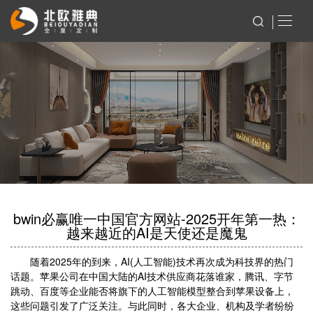
bwin必赢唯一中国官方网站-2025开年第一热：
越来越近的AI是天使还是魔鬼
随着2025年的到来，AI(人工智能)技术再次成为科技界的热门
话题。苹果公司在中国大陆的AI技术供应商花落谁家，腾讯、字节
跳动、百度等企业能否将旗下的人工智能模型整合到苹果设备上，
这些问题引发了广泛关注。与此同时，各大企业、机构及学者纷纷