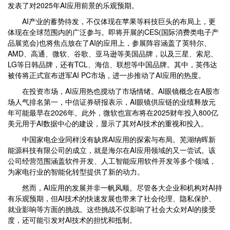
发表了对2025年AI应用前景的乐观预期。
AI产业的蓄势待发，不仅体现在苹果等科技巨头的布局上，更
体现在全球范围内的广泛参与。即将开展的CES(国际消费类电子产
品展览会)也将焦点放在了AI的应用上，参展阵容涵盖了英特尔、
AMD、高通、微软、谷歌、亚马逊等美国品牌，以及三星、索尼、
LG等日韩品牌，还有TCL、海信、联想等中国品牌。其中，英伟达
被传将正式宣布进军AI PC市场，进一步推动了AI应用的热度。
在投资市场，AI应用热也搅动了市场情绪。AI眼镜概念在A股市
场人气排名第一，中信证券研报表示，AI眼镜供应链的业绩释放元
年可能最早在2026年。此外，微软也宣布将在2025财年投入800亿
美元用于AI数据中心的建设，显示了其对AI技术的重视和投入。
中国家电企业同样没有缺席AI应用的探索与布局。芜湖纳晖新
能源科技有限公司的成立，就是海尔在AI应用领域的又一尝试。该
公司经营范围涵盖软件开发、人工智能应用软件开发等多个领域，
为家电行业的智能化转型提供了新的动力。
然而，AI应用的发展并非一帆风顺。尽管各大企业和机构对AI持
有乐观预期，但AI技术的快速发展也带来了社会伦理、隐私保护、
就业影响等方面的挑战。这些挑战不仅影响了社会大众对AI的接受
度，还可能引发对AI技术的担忧和抵制。