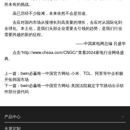
所未有的挑战。
虽已历经不少险滩，未来依然不会是坦途。
去应对国内市场从慢增长到高质量的增长，去应对从国际化到
全球化、本土化，是我们头部企业需要去引领的趋势，是我们行业
需要跨越的新的征程。
——中国家电网总编 吕盛华
点击“http://www.cheaa.com/CNGC/”查看2024家电行业网络盛
典。
上一篇：bwin必赢唯一中国官方网站-小米、TCL、阿里等中企积极
开拓韩国市场
下一篇：bwin必赢唯一中国官方网站-美国法院裁定字节跳动出示软
件部分源代码
产品中心
全屋定制