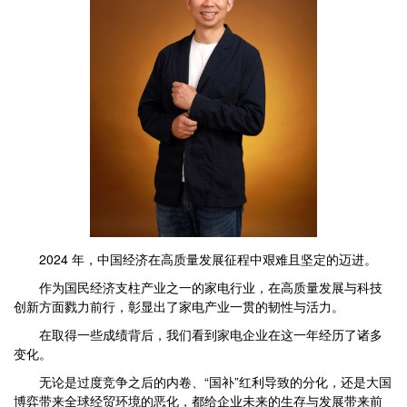
2024 年，中国经济在高质量发展征程中艰难且坚定的迈进。
作为国民经济支柱产业之一的家电行业，在高质量发展与科技
创新方面戮力前行，彰显出了家电产业一贯的韧性与活力。
在取得一些成绩背后，我们看到家电企业在这一年经历了诸多
变化。
无论是过度竞争之后的内卷、“国补”红利导致的分化，还是大国
博弈带来全球经贸环境的恶化，都给企业未来的生存与发展带来前