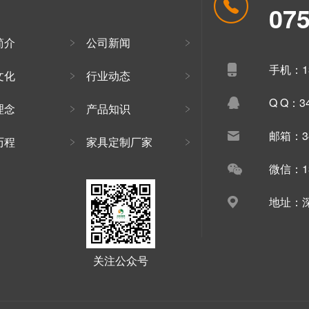
07
简介
公司新闻
手机：13
文化
行业动态
Q Q：34
理念
产品知识
邮箱：34
历程
家具定制厂家
微信：13
地址：深
关注公众号