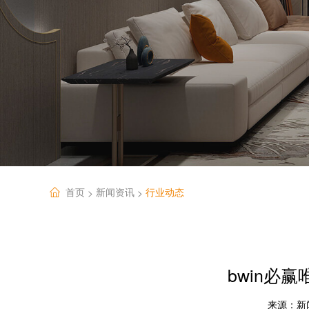
首页
新闻资讯
行业动态
>
>
bwin必
来源：
新