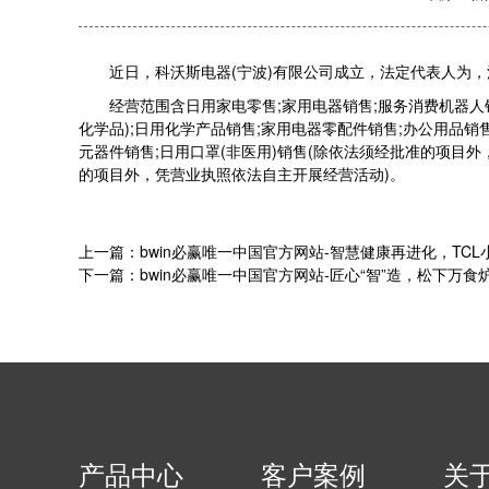
近日，科沃斯电器(宁波)有限公司成立，法定代表人为，注
经营范围含日用家电零售;家用电器销售;服务消费机器人销售
化学品);日用化学产品销售;家用电器零配件销售;办公用品销
元器件销售;日用口罩(非医用)销售(除依法须经批准的项目
的项目外，凭营业执照依法自主开展经营活动)。
上一篇：bwin必赢唯一中国官方网站-智慧健康再进化，TC
下一篇：bwin必赢唯一中国官方网站-匠心“智”造，松下万食炉N
产品中心
客户案例
关