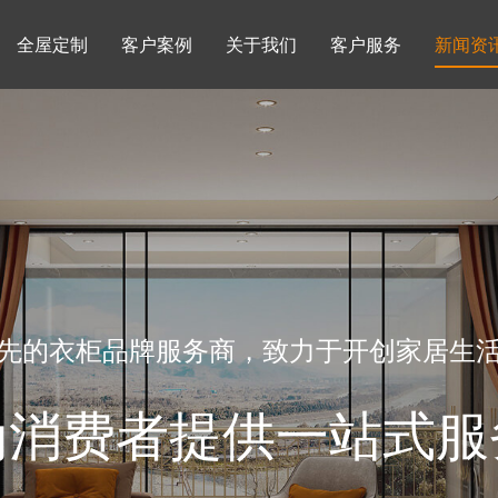
全屋定制
客户案例
关于我们
客户服务
新闻资
书柜系列
酒柜系列
企业文化
行业动态
书房
榻榻米房
品牌理念
产品知识
先的衣柜品牌服务商，致力于开创家居生
为消费者提供一站式服