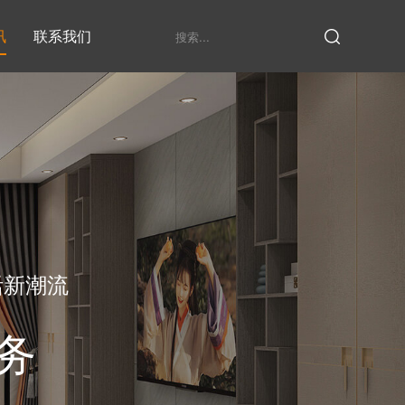
讯
联系我们
鞋柜系列
衣柜系列
家具定制厂家
发展历程
衣帽间
活新潮流
务