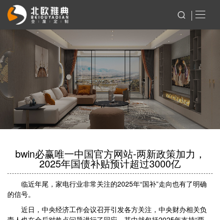
bwin必赢唯一中国官方网站-两新政策加力，
2025年国债补贴预计超过3000亿
临近年尾，家电行业非常关注的2025年“国补”走向也有了明确
的信号。
近日，中央经济工作会议召开引发各方关注，中央财办相关负
责人也在会后对热点问题进行了回应，其中就包括2025年支持“两