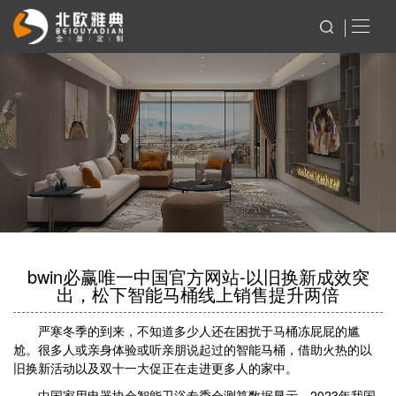
bwin必赢唯一中国官方网站-以旧换新成效突
出，松下智能马桶线上销售提升两倍
严寒冬季的到来，不知道多少人还在困扰于马桶冻屁屁的尴
尬。很多人或亲身体验或听亲朋说起过的智能马桶，借助火热的以
旧换新活动以及双十一大促正在走进更多人的家中。
中国家用电器协会智能卫浴专委会测算数据显示，2023年我国