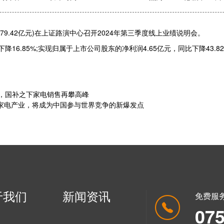
值179.42亿元)在上证路演中心召开2024年第三季度线上业绩说明会。
16.85%;实现归属于上市公司股东的净利润4.65亿元，同比下降43.
消散，国补之下家电销售再攀高峰
能家电产业，将成为中国参与世界竞争的新爆发点
于我们
新闻资讯
免费服
07