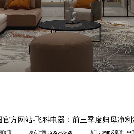
中国官方网站-飞科电器：前三季度归母净利
闻资讯
发布时间：2025-05-28
热门：
bwin必赢唯一