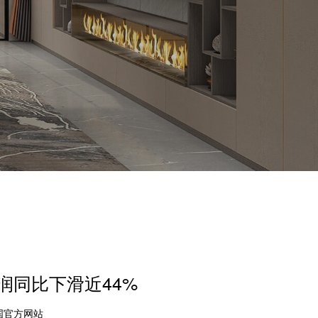
润同比下滑近44%
中国官方网站