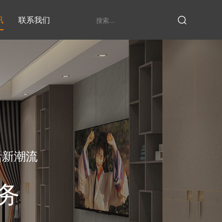
讯
联系我们
鞋柜系列
衣柜系列
家具定制厂家
发展历程
衣帽间
活新潮流
务