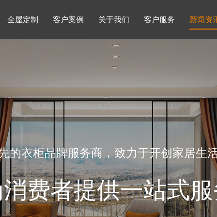
全屋定制
客户案例
关于我们
客户服务
新闻资
书柜系列
酒柜系列
企业文化
行业动态
书房
榻榻米房
品牌理念
产品知识
先的衣柜品牌服务商，致力于开创家居生
为消费者提供一站式服