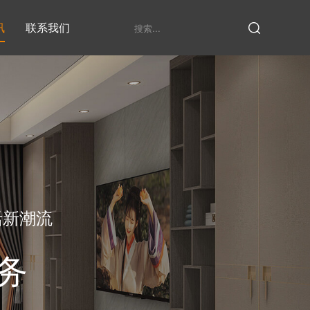
讯
联系我们
鞋柜系列
衣柜系列
家具定制厂家
发展历程
衣帽间
活新潮流
务