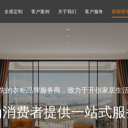
全屋定制
客户案例
关于我们
客户服务
新闻资
书柜系列
酒柜系列
企业文化
行业动态
书房
榻榻米房
品牌理念
产品知识
先的衣柜品牌服务商，致力于开创家居生
为消费者提供一站式服