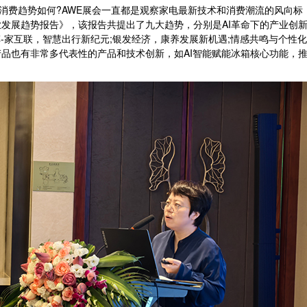
费趋势如何?AWE展会一直都是观察家电最新技术和消费潮流的风向标
子行业发展趋势报告》，该报告共提出了九大趋势，分别是AI革命下的产业创
车-家互联，智慧出行新纪元;银发经济，康养发展新机遇;情感共鸣与个性
品也有非常多代表性的产品和技术创新，如AI智能赋能冰箱核心功能，