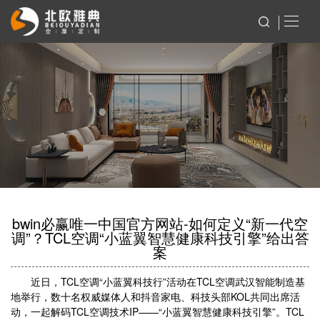
bwin必赢唯一中国官方网站-如何定义“新一代空
调”？TCL空调“小蓝翼智慧健康科技引擎”给出答
案
近日，TCL空调“小蓝翼科技行”活动在TCL空调武汉智能制造基
地举行，数十名权威媒体人和抖音家电、科技头部KOL共同出席活
动，一起解码TCL空调技术IP——“小蓝翼智慧健康科技引擎”。TCL