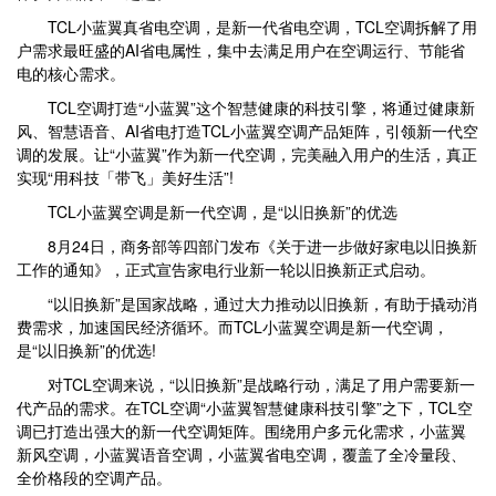
TCL小蓝翼真省电空调，是新一代省电空调，TCL空调拆解了用
户需求最旺盛的AI省电属性，集中去满足用户在空调运行、节能省
电的核心需求。
TCL空调打造“小蓝翼”这个智慧健康的科技引擎，将通过健康新
风、智慧语音、AI省电打造TCL小蓝翼空调产品矩阵，引领新一代空
调的发展。让“小蓝翼”作为新一代空调，完美融入用户的生活，真正
实现“用科技「带飞」美好生活”!
TCL小蓝翼空调是新一代空调，是“以旧换新”的优选
8月24日，商务部等四部门发布《关于进一步做好家电以旧换新
工作的通知》，正式宣告家电行业新一轮以旧换新正式启动。
“以旧换新”是国家战略，通过大力推动以旧换新，有助于撬动消
费需求，加速国民经济循环。而TCL小蓝翼空调是新一代空调，
是“以旧换新”的优选!
对TCL空调来说，“以旧换新”是战略行动，满足了用户需要新一
代产品的需求。在TCL空调“小蓝翼智慧健康科技引擎”之下，TCL空
调已打造出强大的新一代空调矩阵。围绕用户多元化需求，小蓝翼
新风空调，小蓝翼语音空调，小蓝翼省电空调，覆盖了全冷量段、
全价格段的空调产品。