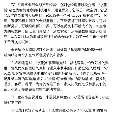
TCL空调事业部全球产品经营中心副总经理曹姚松介绍，“小蓝
翼”定位为智慧健康的科技引擎。顾名思义，它不是一款空调，它是
TCL空调自带的大脑中枢，它应该是一个可以cover所有跟空气、环
境、智能等相关问题的全能型选手。它应该是可以感知环境，可以
判断需求，可以给出解决方案，可以在反馈中不断成长的、有生命
力的智慧体，所以我们开始了一次次实验，从海量数据底层开始研
究，从AIOT到华为海思等最顶尖的合作伙伴，为了一个可能性进行
了千万次的试验。
未来这个大脑应该独立出来，就像流浪地球里的MOSS一样，
成为服务每个人空气环境调节的AI管家 。
在培养睡意时，“小蓝翼”将调暗光线，舒适送风，恰到好处的温
度，随风而来的雪松气息带你进入半梦半醒的舒适区;在入睡后，“小
蓝翼”极其安静地输送柔和的冷气和新鲜的新风，让你更容易获得一
场酣畅淋漓的深睡;醒来后，“小蓝翼”会根据你的活动场域，切换到
书房、客厅、餐厅，为你的专注工作、家人的天伦之乐和朋友们的
谈天小聚，提供完美的空气解决方案。
TCL空调小蓝翼升级：小蓝翼新风空调，小蓝翼语音空调，小蓝
翼省电空调
“小蓝翼科技行”活动上，TCL空调生动展示了“小蓝翼”IP的发展