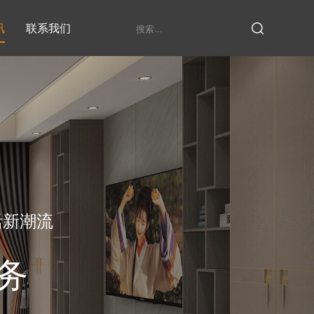
讯
联系我们
鞋柜系列
衣柜系列
家具定制厂家
发展历程
衣帽间
活新潮流
务