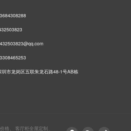
684308288
32503823
32503823@qq.com
308465253
圳市龙岗区五联朱龙石路48-1号AB栋
价格、
客厅柜全屋定制、