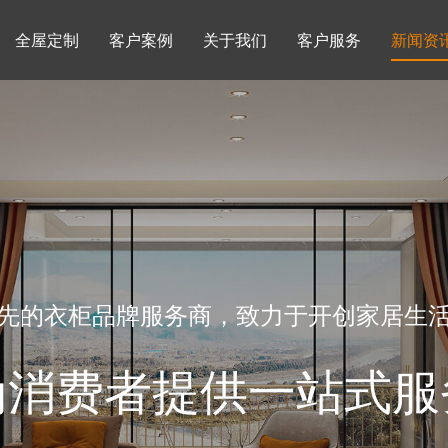
全屋定制
客户案例
关于我们
客户服务
新闻资
书柜系列
酒柜系列
企业文化
行业动态
书房
榻榻米房
品牌理念
产品知识
先的衣柜品牌服务商，致力于开创家居生
为消费者提供一站式服