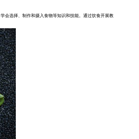
学会选择、制作和摄入食物等知识和技能。通过饮食开展教