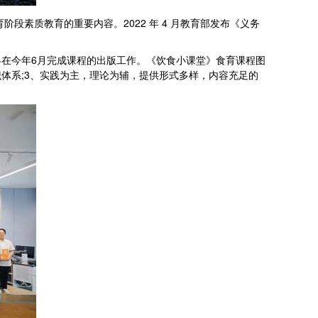
素质教育的重要内容。2022 年 4 月教育部发布《义务
在今年6月完成课程的出版工作。《饮食小课堂》食育课程图
体系;3、实践为主，理论为辅，提供形式多样，内容充足的