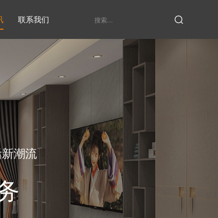
讯
联系我们
鞋柜系列
衣柜系列
家具定制厂家
发展历程
衣帽间
活新潮流
务