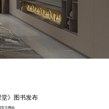
课堂》图书发布
中国官方网站