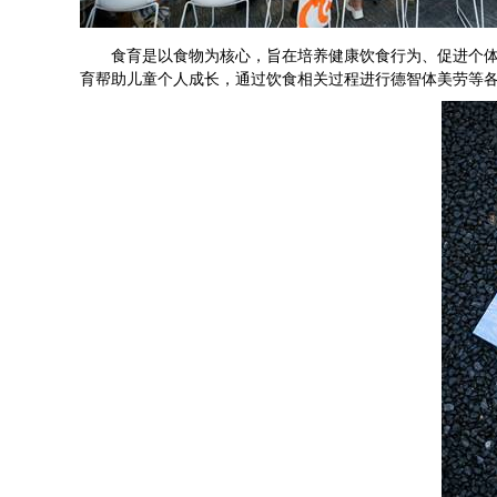
食育是以食物为核心，旨在培养健康饮食行为、促进个体健
育帮助儿童个人成长，通过饮食相关过程进行德智体美劳等