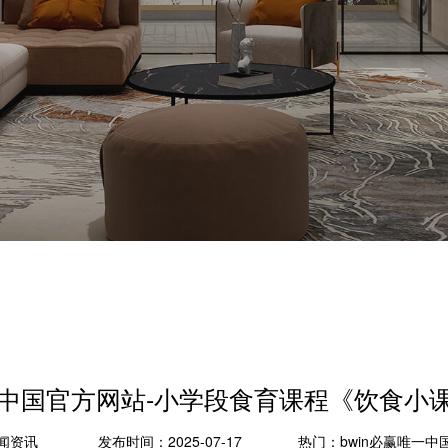
唯一中国官方网站-小学段食育课程《饮食小
闻资讯
发布时间：2025-07-17
热门：
bwin必赢唯一