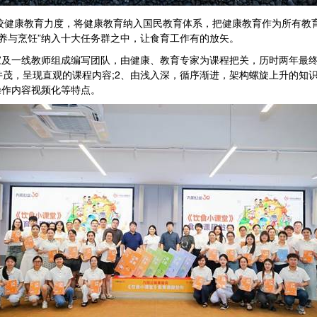
校健康教育力度，将健康教育纳入国民教育体系，把健康教育作为所有教育阶段
“营养与烹饪”纳入十大任务群之中，让食育工作有的放矢。
一线教师组成编写团队，由健康、教育专家为课程把关，历时两年最终
并茂，呈现直观的课程内容;2、由浅入深，循序渐进，架构螺旋上升的知识
操作内容视频化等特点。