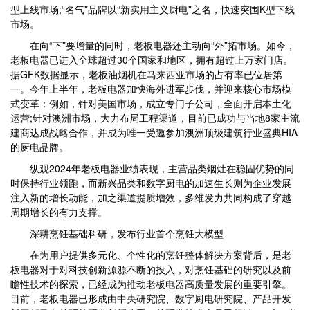
型上线市场;“名气”品牌以“新实用主义厨电”之名，快速突围K型下线
市场。
在向“下”要增量的同时，老板电器还主动向“外”拓市场。如今，
老板电器已进入全球超过30个国家和地区，拥有超过上万家门店。
据GFK数据显示，老板油烟机在马来西亚市场的占有率已位居第
一。今年上半年，老板电器加快海外进军步伐，并迎来核心市场模
式变革：例如，针对美国市场，成立专门子公司，全面开启本土化
运营;针对澳洲市场，大力布局工程渠道，目前已成功与当地8家主流
建商达成战略合作，并成为唯一受邀参加澳洲顶级建筑行业盛典HIA
的厨电品牌。
纵观2024年老板电器业绩表现，主营品类烟灶在稳固优势的同
时保持行业领跑，而新兴品类和数字厨电的加速生长则为企业发展
注入新的增长动能，加之渠道提质增效，多维发力共同构成了穿越
周期增长的有力支撑。
深耕烹饪基础科研，发布行业首个烹饪大模型
在为用户提供多元化、个性化的烹饪整体解决方案背后，是老
板电器对于对科技创新源源不断的投入，对烹饪基础的研究以及前
瞻性技术的探索，已经成为推动老板电器高质量发展的重要引擎。
目前，老板电器已形成由中央研究院、数字厨电研究院、产品开发