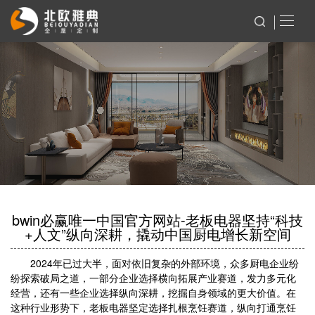
bwin必赢唯一中国官方网站-老板电器坚持“科技
+人文”纵向深耕，撬动中国厨电增长新空间
2024年已过大半，面对依旧复杂的外部环境，众多厨电企业纷
纷探索破局之道，一部分企业选择横向拓展产业赛道，发力多元化
经营，还有一些企业选择纵向深耕，挖掘自身领域的更大价值。在
这种行业形势下，老板电器坚定选择扎根烹饪赛道，纵向打通烹饪