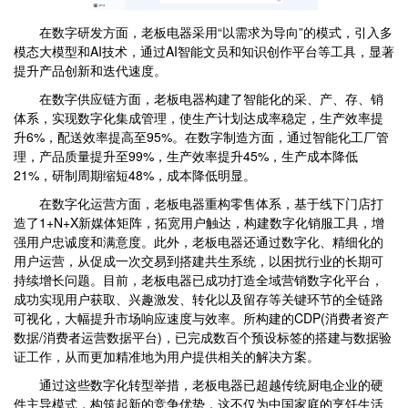
在数字研发方面，老板电器采用“以需求为导向”的模式，引入多
模态大模型和AI技术，通过AI智能文员和知识创作平台等工具，显著
提升产品创新和迭代速度。
在数字供应链方面，老板电器构建了智能化的采、产、存、销
体系，实现数字化集成管理，使生产计划达成率稳定，生产效率提
升6%，配送效率提高至95%。在数字制造方面，通过智能化工厂管
理，产品质量提升至99%，生产效率提升45%，生产成本降低
21%，研制周期缩短48%，成本降低明显。
在数字化运营方面，老板电器重构零售体系，基于线下门店打
造了1+N+X新媒体矩阵，拓宽用户触达，构建数字化销服工具，增
强用户忠诚度和满意度。此外，老板电器还通过数字化、精细化的
用户运营，从促成一次交易到搭建共生系统，以困扰行业的长期可
持续增长问题。目前，老板电器已成功打造全域营销数字化平台，
成功实现用户获取、兴趣激发、转化以及留存等关键环节的全链路
可视化，大幅提升市场响应速度与效率。所构建的CDP(消费者资产
数据/消费者运营数据平台)，已完成数百个预设标签的搭建与数据验
证工作，从而更加精准地为用户提供相关的解决方案。
通过这些数字化转型举措，老板电器已超越传统厨电企业的硬
件主导模式，构筑起新的竞争优势，这不仅为中国家庭的烹饪生活