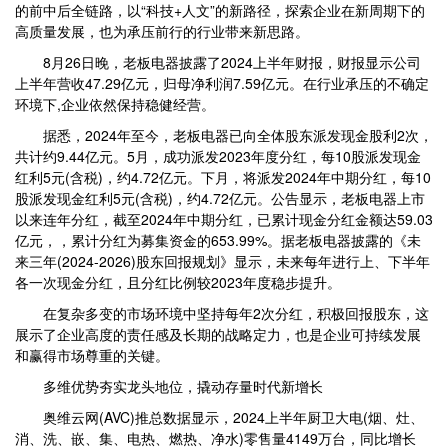
的前中后全链路，以“科技+人文”的新路径，探索企业在新周期下的
高质量发展，也为承压前行的行业带来新思路。
8月26日晚，老板电器披露了2024上半年财报，财报显示公司
上半年营收47.29亿元，归母净利润7.59亿元。在行业承压的不确定
环境下,企业依然保持稳健经营。
据悉，2024年至今，老板电器已向全体股东派发现金股利2次，
共计约9.44亿元。5月，成功派发2023年度分红，每10股派发现金
红利5元(含税)，约4.72亿元。下月，将派发2024年中期分红，每10
股派发现金红利5元(含税)，约4.72亿元。公告显示，老板电器上市
以来连年分红，截至2024年中期分红，已累计现金分红金额达59.03
亿元，，累计分红为募集资金的653.99%。据老板电器披露的《未
来三年(2024-2026)股东回报规划》显示，未来每年进行上、下半年
各一次现金分红，且分红比例较2023年度稳步提升。
在复杂多变的市场环境中坚持每年2次分红，积极回报股东，这
展示了企业高度的责任感及长期的战略定力，也是企业可持续发展
和赢得市场尊重的关键。
多维优势夯实龙头地位，撬动存量时代新增长
奥维云网(AVC)推总数据显示，2024上半年厨卫大电(烟、灶、
消、洗、嵌、集、电热、燃热、净水)零售量4149万台，同比增长