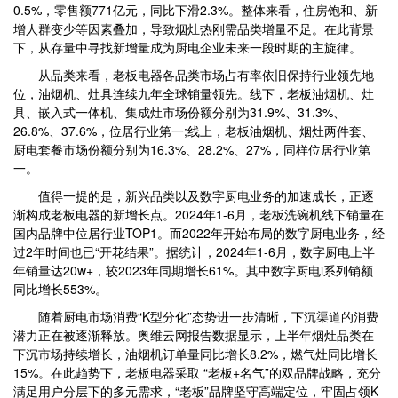
0.5%，零售额771亿元，同比下滑2.3%。整体来看，住房饱和、新
增人群变少等因素叠加，导致烟灶热刚需品类增量不足。在此背景
下，从存量中寻找新增量成为厨电企业未来一段时期的主旋律。
从品类来看，老板电器各品类市场占有率依旧保持行业领先地
位，油烟机、灶具连续九年全球销量领先。线下，老板油烟机、灶
具、嵌入式一体机、集成灶市场份额分别为31.9%、31.3%、
26.8%、37.6%，位居行业第一;线上，老板油烟机、烟灶两件套、
厨电套餐市场份额分别为16.3%、28.2%、27%，同样位居行业第
一。
值得一提的是，新兴品类以及数字厨电业务的加速成长，正逐
渐构成老板电器的新增长点。2024年1-6月，老板洗碗机线下销量在
国内品牌中位居行业TOP1。而2022年开始布局的数字厨电业务，经
过2年时间也已“开花结果”。据统计，2024年1-6月，数字厨电上半
年销量达20w+，较2023年同期增长61%。其中数字厨电i系列销额
同比增长553%。
随着厨电市场消费“K型分化”态势进一步清晰，下沉渠道的消费
潜力正在被逐渐释放。奥维云网报告数据显示，上半年烟灶品类在
下沉市场持续增长，油烟机订单量同比增长8.2%，燃气灶同比增长
15%。在此趋势下，老板电器采取 “老板+名气”的双品牌战略，充分
满足用户分层下的多元需求，“老板”品牌坚守高端定位，牢固占领K