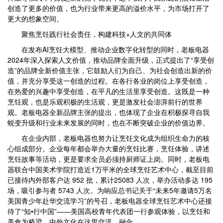
创造了更多的价值，也为行业带来更高的溢价水平，为市场打开了
更大的想象空间。
聚焦烹饪践行社会责任，构建科技+人文的共同体
在发布AI烹饪大模型、推动企业数字化转型的同时，老板电器
2024年深入探索人文价值，推动品牌全面升级，正式提出了“享受创
造”的品牌全新价值主张，它鼓励人们为自己、为社会创造出新的价
值，并充分享受这一创造的过程。在各行各业的岗位上享受创造，
在热爱的兴趣中享受创造，在平凡的生活里享受创造。这既是一种
烹饪观，也是乐观积极的生活观，更是激发社会澎湃前行的世界
观。老板电器全新品牌主张的提出，也体现了企业在积极探寻自我
蜕变升级和行业未来发展的同时，也在不断突破企业的价值边界。
在企业内部，老板电器也努力让烹饪文化成为组织生命力的核
心组成部分。企业每年都会举办大量的烹饪比赛，烹饪体验，讲述
烹饪故事等活动，更是要求全员必须持厨师证上岗。同时，老板电
器联合中国美术学院打造近1万平米的全球烹饪艺术中心，截至目前
已接待内外部客户达 952 批，累计25083 人次，举办活动多达 195
场，吸引参与者 5743 人次。为响应总书记关于“未来5年邀请5万名
美国青少年赴华交流学习”的号召，老板电器全球烹饪艺术中心还接
待了“知•行中国”——美国高校青年代表团一行参观体验，以烹饪和
美食为桥梁，中外文化在这里交流、融合。