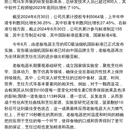
部三驾马车并驱的研发创新体系，总研发技术人员已超过900人，其
中软件工程师较2023年底同比增长了10%。
截至2024年6月30日，公司共累计授权专利5064项，上半年申
请专利数同比增长36.25%，其中软著专利数同比增长27.45%。在标
准引领方面，截止2024年6月30日，公司共累计参与标准制定155
项，其中主导制定42项，其中国际标准提案2项、国家标准4项。
今年6月，由老板电器主导的IEC吸油烟机国际标准已正式发布
实施，宣告吸油烟机国际标准已经由中国品牌主导，老板电器再次
为全球厨房烹饪生活的进步做出积极贡献。
老板电器长期重视基础研究，成立国家级实验室，聚焦烹饪科
学、流体动力、数字仿真等领域，确保企业在基础共性技术上保持
持续领先。其中，公司深入研究烹饪的过程中食材、温度、时间、
营养、烹饪方式等基本要素间的相关性。例如，对于一颗西蓝花，
会检测其从50度到100度每一度变化对维生素C营养保留效果及色泽
的影响;围绕一道鱼做出113种风味，逐一尝试、反复改良，从而形
成个性化AI烹饪曲线和烹饪菜谱。实验室研究还发现，菠菜翻炒10
秒后可达到最佳变色状态，这一成果最终应用老板电器大火力燃气
灶上，开创了10秒断生的黑科技。老板电器把对温度和时间的精确
把控应用于烹饪的每一个环节，使得食物的口感和营养得到了更可
靠的保证，烹饪过程也更加精准和高效。