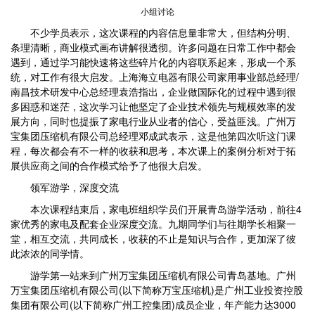
小组讨论
不少学员表示，这次课程的内容信息量非常大，但结构分明、
条理清晰，商业模式画布讲解很透彻。许多问题在日常工作中都会
遇到，通过学习能快速将这些碎片化的内容联系起来，形成一个系
统，对工作有很大启发。上海海立电器有限公司家用事业部总经理/
南昌技术研发中心总经理袁浩指出，企业做国际化的过程中遇到很
多困惑和迷茫，这次学习让他坚定了企业技术领先与规模效率的发
展方向，同时也提振了家电行业从业者的信心，受益匪浅。广州万
宝集团压缩机有限公司总经理邓成武表示，这是他第四次听这门课
程，每次都会有不一样的收获和思考，本次课上的案例分析对于拓
展供应商之间的合作模式给予了他很大启发。
领军游学，深度交流
本次课程结束后，家电班组织学员们开展青岛游学活动，前往4
家优秀的家电及配套企业深度交流。九期同学们与往期学长相聚一
堂，相互交流，共同成长，收获的不止是知识与合作，更加深了彼
此浓浓的同学情。
游学第一站来到广州万宝集团压缩机有限公司青岛基地。广州
万宝集团压缩机有限公司(以下简称万宝压缩机)是广州工业投资控股
集团有限公司(以下简称广州工控集团)成员企业，年产能力达3000