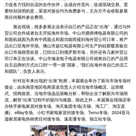
力促各方找到合适的合作伙伴，达成合作意向，促成现场交易。需
要特别说明的是，渠道对接会均为免费参与，主办方不会收取参展
商任何额外参会费用。
展会现场，很多参展企业表示自己的产品正在“出海”，通过与外
贸公司合作或者自主开拓海外市场。中山市膳师傅电器有限公司的
和面机就因为具有中西面点和面功能而接到海外贸公司订单，将产
品出口至海外市场。佛山市超亿电器有限公司生产的硅胶暖菜板在
出口市场很受欢迎，已经出口到俄罗斯市场，另外还有几家外贸公
司订单正在洽谈。中山市瀚龙电子电器有限公司就将自己的产品用
自主品牌的方式出口到“一带一路”国家，“我们在海外有自己的员工
和团队”，负责人表示。
针对近年来出现的“出海”热潮，本届展会举办了新兴市场专场对
接会，由东南亚地区电商渠道负责人介绍当地市场概况、运营模
式、招商政策、当地市场选品策略分析，帮助企业了解新兴市场情
况，解答“出海”过程中的疑问与难题。除此之外，本届展会现场还举
办快手家电家居对接专场、淘天集团专场(天猫、淘工厂、淘宝直
播)、eBay专场、小红书家电家居对接专场、Temu专场、2024亚马
逊家居家电热销类目对接专场、速卖通专场、独立站专场。