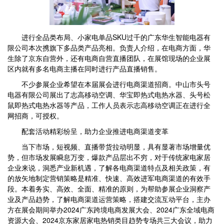
进行全品类布局、小家电单品SKU过千的广东华生智能电器有
限公司本次携旗下多品类产品亮相。负责人介绍，在电商方面，华
生除了京东自营外，还有电商自营直播团队，在展馆现场的企业展
区内就有多名电商主播在同时进行产品直播销售。
不少参展企业希望在本届展会进行电商渠道招商。中山市头号
电器有限公司展出了志高移动空调、华宝即热式电热水器、头号松
鼠即热式电热水器等产品，工作人员表示志高移动空调正在进行全
网招商，可授权。
配套活动精彩纷呈，助力企业推进电商渠道变革
当下市场，短视频、直播带货拉动明显，具有显著市场增量优
势，但市场发展瞬息万变，爆款产品层出不穷，对于传统家电家居
企业来说，洞悉产业新机遇，了解各电商渠道特点及相关政策，有
的放矢地制定营销策略是精准、快速、高效进军电商渠道的有效手
段。本着务实、高效、全面、精准的原则，为帮助参展企业洞察产
业及产品趋势，了解电商渠道运营策略，搭建交流互动平台，主办
方在展会期间举办2024广东跨境电商发展大会、2024广东全域电商
资源大会、2024京东家居家电热销类目趋势专场共三大会议，助力