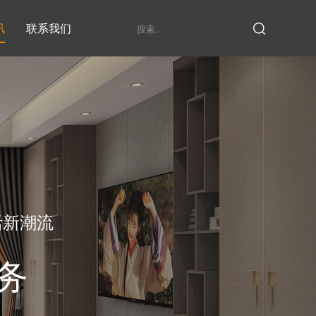
讯
联系我们
鞋柜系列
衣柜系列
家具定制厂家
发展历程
衣帽间
活新潮流
务