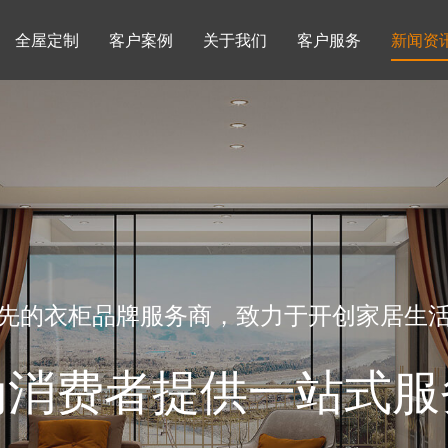
全屋定制
客户案例
关于我们
客户服务
新闻资
书柜系列
酒柜系列
企业文化
行业动态
书房
榻榻米房
品牌理念
产品知识
先的衣柜品牌服务商，致力于开创家居生
为消费者提供一站式服