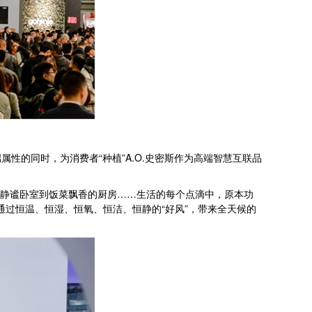
性的同时，为消费者“种植”A.O.史密斯作为高端智慧互联品
从静谧卧室到饭菜飘香的厨房……生活的每个点滴中，原本功
通过恒温、恒湿、恒氧、恒洁、恒静的“好风”，带来全天候的