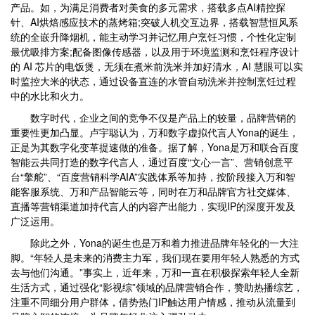
产品。如，为满足消费者对美食的多元需求，搭载多点AI精控探
针、AI烘焙感应技术的蒸烤箱;突破人机交互边界，搭载智慧恒风系
统的全嵌升降烟机，能主动学习并记忆用户烹饪习惯，个性化定制
最优吸排方案;配备图像传感器，以及用于环境监测和烹饪程序设计
的 AI 芯片的电饭煲，无须在煮米前洗米并加好清水，AI 慧眼可以实
时监控大米的状态，通过设备直连的水管自动洗米并控制烹饪过程
中的水比和火力。
数字时代，企业之间的竞争不仅是产品上的较量，品牌营销的
重要性更加凸显。卢宇聪认为，万和数字虚拟代言人Yona的诞生，
正是为其数字化变革提速做的准备。据了解，Yona是万和联合百度
智能云共同打造的数字代言人，通过百度“文心一言”、营销创意平
台“擎舵”、“百度营销科学AIA”实践体系等加持，按阶段接入万和智
能客服系统、万和产品智能云等，同时在万和品牌官方社交媒体、
直播等营销渠道加持代言人的内容产出能力，实现IP的深度开发及
广泛运用。
除此之外，Yona的诞生也是万和着力推进品牌年轻化的一大注
脚。“年轻人是未来的消费主力军，我们现在要用年轻人熟悉的方式
去与他们沟通。”事实上，近年来，万和一直在积极探索年轻人全新
生活方式，通过强化“影视综”领域的品牌营销合作，赞助热播综艺，
注重不同细分用户群体，借势热门IP触达用户情感，推动从流量到