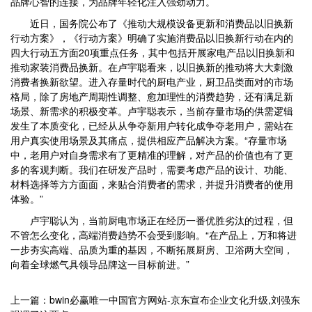
品牌心智的连接，为品牌年轻化注入强劲动力。
近日，国务院公布了《推动大规模设备更新和消费品以旧换新
行动方案》，《行动方案》明确了实施消费品以旧换新行动在内的
四大行动五方面20项重点任务，其中包括开展家电产品以旧换新和
推动家装消费品换新。在卢宇聪看来，以旧换新的推动将大大刺激
消费者换新欲望。进入存量时代的厨电产业，厨卫品类面对的市场
格局，除了房地产周期性调整、愈加理性的消费趋势，还有满足新
场景、新需求的积极变革。卢宇聪表示，当前存量市场的供需逻辑
发生了本质变化，已经从从争夺新用户转化成争夺老用户，需站在
用户真实使用场景及其痛点，提供相应产品解决方案。“存量市场
中，老用户对自身需求有了更精准的理解，对产品的价值也有了更
多的客观判断。我们在研发产品时，需要考虑产品的设计、功能、
材料选择等方方面面，来贴合消费者的需求，并提升消费者的使用
体验。”
卢宇聪认为，当前厨电市场正在经历一番优胜劣汰的过程，但
不管怎么变化，高端消费趋势不会受到影响。“在产品上，万和将进
一步夯实高端、品质为重的基因，不断拓展厨房、卫浴两大空间，
向着全球燃气具领导品牌这一目标前进。”
上一篇：bwin必赢唯一中国官方网站-京东宣布企业文化升级,刘强东