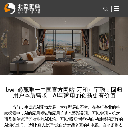
bwin必赢唯一中国官方网站-万和卢宇聪：回归
用户本质需求，AI与家电的创新更有价值
当前，生成式AI蓬勃发展，大模型层出不穷。在各行各业的持
续探索中，AI的应用领域和应用价值也逐渐显现。可以实现人机对
话及菜单管理等功能的AI冰箱、可以“吸烟”并联动自动炒菜锅烹饪的
AI烟机灶具、达到“真人助理”式自然对话交互的AI电视、自动识别衣