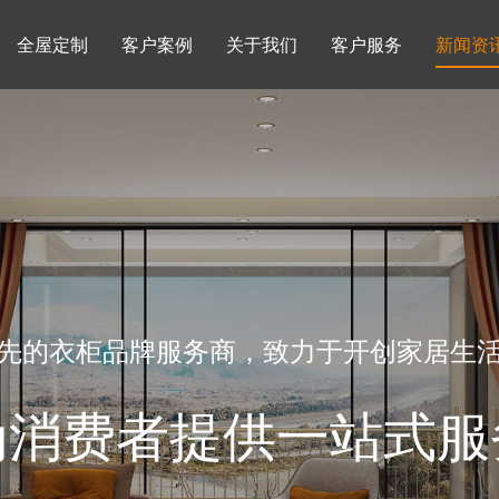
全屋定制
客户案例
关于我们
客户服务
新闻资
书柜系列
酒柜系列
企业文化
行业动态
书房
榻榻米房
品牌理念
产品知识
先的衣柜品牌服务商，致力于开创家居生
为消费者提供一站式服