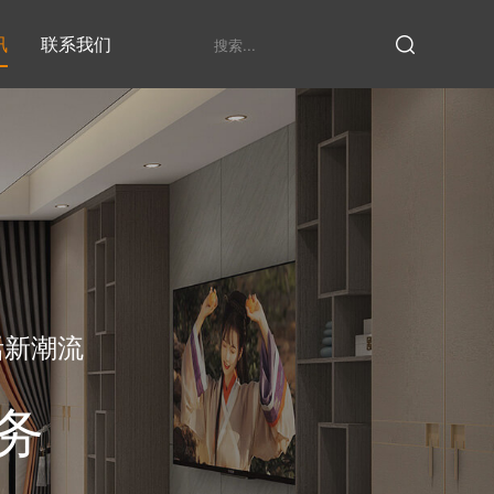
讯
联系我们
鞋柜系列
衣柜系列
家具定制厂家
发展历程
衣帽间
活新潮流
务