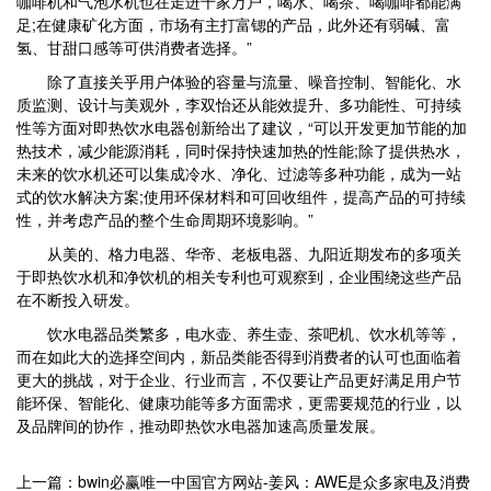
咖啡机和气泡水机也在走进千家万户，喝水、喝茶、喝咖啡都能满
足;在健康矿化方面，市场有主打富锶的产品，此外还有弱碱、富
氢、甘甜口感等可供消费者选择。”
除了直接关乎用户体验的容量与流量、噪音控制、智能化、水
质监测、设计与美观外，李双怡还从能效提升、多功能性、可持续
性等方面对即热饮水电器创新给出了建议，“可以开发更加节能的加
热技术，减少能源消耗，同时保持快速加热的性能;除了提供热水，
未来的饮水机还可以集成冷水、净化、过滤等多种功能，成为一站
式的饮水解决方案;使用环保材料和可回收组件，提高产品的可持续
性，并考虑产品的整个生命周期环境影响。”
从美的、格力电器、华帝、老板电器、九阳近期发布的多项关
于即热饮水机和净饮机的相关专利也可观察到，企业围绕这些产品
在不断投入研发。
饮水电器品类繁多，电水壶、养生壶、茶吧机、饮水机等等，
而在如此大的选择空间内，新品类能否得到消费者的认可也面临着
更大的挑战，对于企业、行业而言，不仅要让产品更好满足用户节
能环保、智能化、健康功能等多方面需求，更需要规范的行业，以
及品牌间的协作，推动即热饮水电器加速高质量发展。
上一篇：bwin必赢唯一中国官方网站-姜风：AWE是众多家电及消费