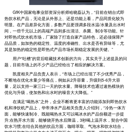
GfK中国家电事业部资深分析师哈晓磊认为，“目前在销台式即
热饮水机产品，无论是从外形上、还是功能上看，产品同质化较为
明显。在产品差异化方面，多数产品更强调多段水温/水量及出水时
间，一些千元以上的高端产品则多出清洁、杀菌、制冷等功能。针
对即热式饮水机市场，厂家除了打造自家产品特色，还必须保障产
品品质，如加热的稳定性、温度的准确性、出水是否有异味等，尤
其是加热的稳定性是即热式产品市场长期稳定发展的关键。”
用户“吐槽”的背后暗藏技术创新的方向，其实关于上述提及的问
题，目前市场上的不少产品已经给出了相应的解决方案。
凯度相关产品负责人表示，“市场上已经出现了不少优秀产品，
不断地在优化水量少等痛点，例如从2升容量，升级到5-6升大容
量，足以支持一家三口一天的饮水量。降噪技术也通过速热模块的
优化与升级，使加热和出水时的噪音大大降低。”
在满足“喝热水”之外，企业不断将更丰富的功能添加到即热饮水
机和净饮机产品上，华帝净水产品相关负责人介绍到，“冷热一体方
面，能够快速制冷、既能喝热水又可以喝冰水的产品份额进一步提
升;在熟开水方面，能够烧开热水后降温，3秒喝上温开水，契合中国
饮水习惯;在结合其他的饮品方面，咖啡萃取、气泡水和饮水结合，