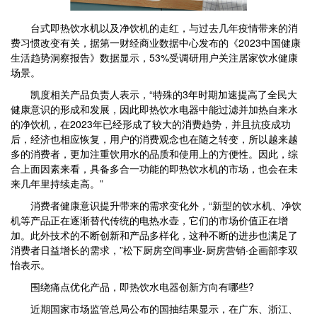
台式即热饮水机以及净饮机的走红，与过去几年疫情带来的消
费习惯改变有关，据第一财经商业数据中心发布的《2023中国健康
生活趋势洞察报告》数据显示，53%受调研用户关注居家饮水健康
场景。
凯度相关产品负责人表示，“特殊的3年时期加速提高了全民大
健康意识的形成和发展，因此即热饮水电器中能过滤并加热自来水
的净饮机，在2023年已经形成了较大的消费趋势，并且抗疫成功
后，经济也相应恢复，用户的消费观念也在随之转变，所以越来越
多的消费者，更加注重饮用水的品质和使用上的方便性。因此，综
合上面因素来看，具备多合一功能的即热饮水机的市场，也会在未
来几年里持续走高。”
消费者健康意识提升带来的需求变化外，“新型的饮水机、净饮
机等产品正在逐渐替代传统的电热水壶，它们的市场价值正在增
加。此外技术的不断创新和产品多样化，这种不断的进步也满足了
消费者日益增长的需求，”松下厨房空间事业-厨房营销·企画部李双
怡表示。
围绕痛点优化产品，即热饮水电器创新方向有哪些?
近期国家市场监管总局公布的国抽结果显示，在广东、浙江、