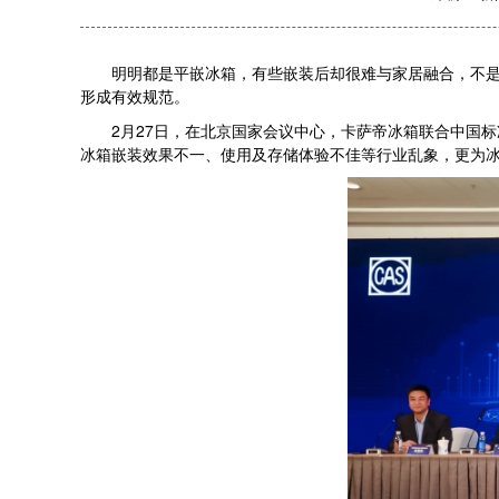
明明都是平嵌冰箱，有些嵌装后却很难与家居融合，不是两
形成有效规范。
2月27日，在北京国家会议中心，卡萨帝冰箱联合中国标
冰箱嵌装效果不一、使用及存储体验不佳等行业乱象，更为