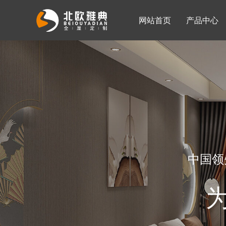
网站首页
产品中心
入墙整体衣柜
移门系列
公司简介
公司新闻
客厅柜
中国领