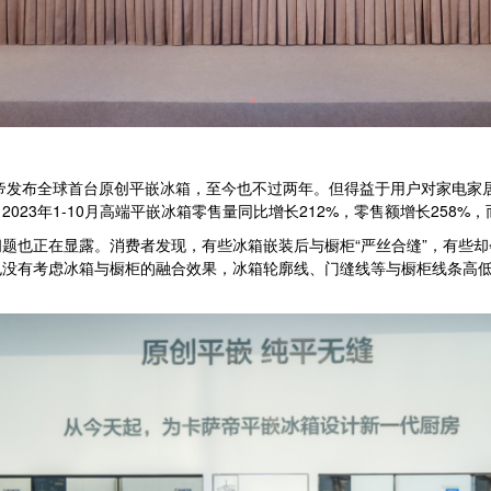
帝发布全球首台原创平嵌冰箱，至今也不过两年。但得益于用户对家电家
2023年1-10月高端平嵌冰箱零售量同比增长212%，零售额增长258
正在显露。消费者发现，有些冰箱嵌装后与橱柜“严丝合缝”，有些却会
也没有考虑冰箱与橱柜的融合效果，冰箱轮廓线、门缝线等与橱柜线条高