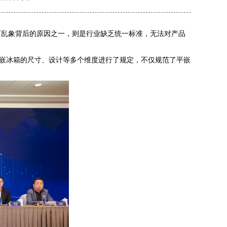
乱象背后的原因之一，则是行业缺乏统一标准，无法对产品
嵌冰箱的尺寸、设计等多个维度进行了规定，不仅规范了平嵌