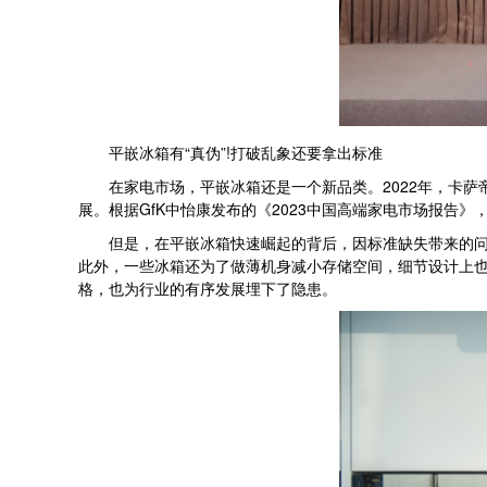
平嵌冰箱有“真伪”!打破乱象还要拿出标准
在家电市场，平嵌冰箱还是一个新品类。2022年，卡萨
展。根据GfK中怡康发布的《2023中国高端家电市场报告》，
但是，在平嵌冰箱快速崛起的背后，因标准缺失带来的问题也
此外，一些冰箱还为了做薄机身减小存储空间，细节设计上
格，也为行业的有序发展埋下了隐患。