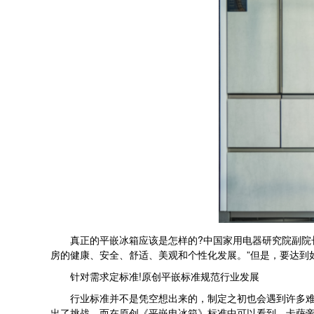
真正的平嵌冰箱应该是怎样的?中国家用电器研究院副院长
房的健康、安全、舒适、美观和个性化发展。”但是，要达到
针对需求定标准!原创平嵌标准规范行业发展
行业标准并不是凭空想出来的，制定之初也会遇到许多难题
出了挑战，而在原创《平嵌电冰箱》标准中可以看到，卡萨