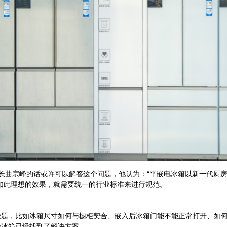
曲宗峰的话或许可以解答这个问题，他认为：“平嵌电冰箱以新一代厨房
如此理想的效果，就需要统一的行业标准来进行规范。
，比如冰箱尺寸如何与橱柜契合、嵌入后冰箱门能不能正常打开、如何
帝冰箱已经找到了解决方案。