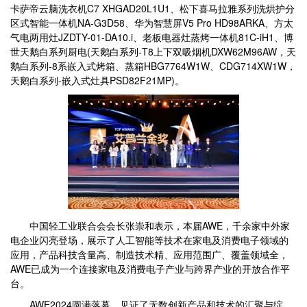
卡萨帝云脑洗衣机C7 XHGAD20L1U1、松下喜马拉雅系列洗烘护分
区式智能一体机NA-G3D58、华为智慧屏V5 Pro HD98ARKA、方太
气电两用灶JZDTY-01-DA10.i、老板电器灶蒸烤一体机81C-iH1、博
世天鹅白系列厨电(天鹅白系列-T8上下双吸烟机DXW62M96AW，天
鹅白系列-8系嵌入式烤箱、蒸箱HBG7764W1W、CDG714XW1W，
天鹅白系列-嵌入式灶具PSD82F21MP)。
中国轻工业联合会会长张崇和表示，本届AWE，千余家中外家
电企业闪亮登场，展示了人工智能等技术在家电及消费电子领域的
应用，产品科技含量高、制造技术精、应用范围广、覆盖领域全，
AWE已成为一个连接家电及消费电子产业与跨界产业的开放合作平
台。
AWE2024圆满落幕，见证了无数创新产品和技术的汇聚与绽