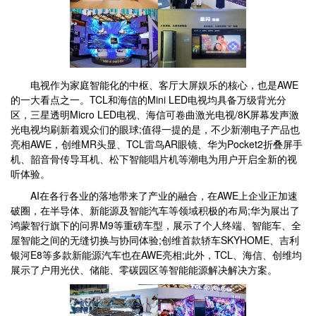
电视作为家庭智能化的中枢、客厅大屏娱乐的核心，也是AWE
的一大看点之一。TCL和海信的Mini LED电视均具备万级背光分
区，三星透明Micro LED电视、海信可卷曲激光电视/8K屏幕发声激
光电视均刷新着观众们的眼球;值得一提的是，不少新潮电子产品也
亮相AWE，创维MR头显、TCL雷鸟AR眼镜、华为Pocket2折叠屏手
机、韶音骨传导耳机、松下智能唱片机等潮电为用户开启全新的视
听体验。
AI在各行各业的落地带来了产业的融合，在AWE上企业正加速
破圈，在半导体、新能源及智能汽车等领域积极的布局;华为展出了
鸿蒙智行旗下的问界M9等重磅车型，展示了个人终端、智能车、全
屋智能之间的无缝切换与协同体验;创维首款轿车SKYHOME、吉利
银河E8等多款新能源汽车也在AWE亮相;此外，TCL、海信、创维均
展示了户用光伏、储能、零碳园区等智能能源解决解决方案。