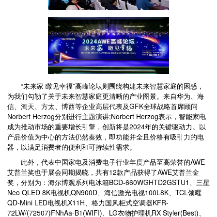
“未来家 瞰见幸福”高峰论坛则围绕构建未来智慧家庭的困惑，
为我们勾勒了关于未来智慧家庭更清晰的产业图景。来自华为、海
信、淘天、方太、博西等企业高层代表及GFK全球战略首席顾问
Norbert Herzog分别进行主题演讲;Norbert Herzog表示，智能家电
成为推动市场的重要增长引擎，创新将是2024年的关键驱动力。以
产品价值为中心的方法仍然奏效，即功能并全且价格有吸引力的电
器，以满足消费者的便利和可持续性需求。
此外，代表中国家电及消费电子行业年度产品至高荣誉的AWE
艾普兰奖也于展会同期揭晓，共有12款产品获得了AWE艾普兰金
奖，分别为：海尔博观系列电冰箱BCD-660WGHTD2GSTU1、三星
Neo QLED 8K电视机QN900D、海信激光电视100L8K、TCL领曜
QD-Mini LED电视机X11H、格力国风柜式空调器KFR-
72LW/(72507)FNhAa-B1(WIFI)、LG衣物护理机RX Styler(Best)、