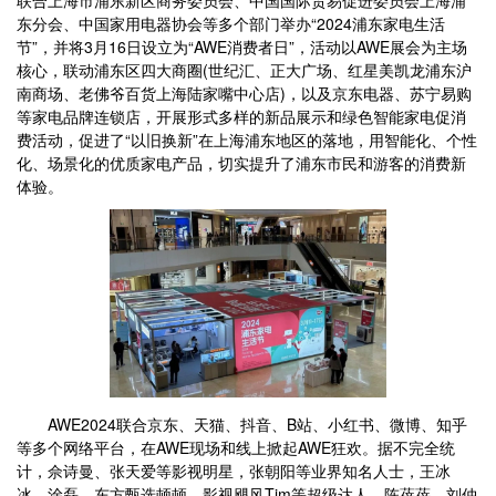
联合上海市浦东新区商务委员会、中国国际贸易促进委员会上海浦
东分会、中国家用电器协会等多个部门举办“2024浦东家电生活
节”，并将3月16日设立为“AWE消费者日”，活动以AWE展会为主场
核心，联动浦东区四大商圈(世纪汇、正大广场、红星美凯龙浦东沪
南商场、老佛爷百货上海陆家嘴中心店)，以及京东电器、苏宁易购
等家电品牌连锁店，开展形式多样的新品展示和绿色智能家电促消
费活动，促进了“以旧换新”在上海浦东地区的落地，用智能化、个性
化、场景化的优质家电产品，切实提升了浦东市民和游客的消费新
体验。
AWE2024联合京东、天猫、抖音、B站、小红书、微博、知乎
等多个网络平台，在AWE现场和线上掀起AWE狂欢。据不完全统
计，佘诗曼、张天爱等影视明星，张朝阳等业界知名人士，王冰
冰、涂磊、东方甄选顿顿、影视飓风Tim等超级达人，陈蓓蓓、刘仲