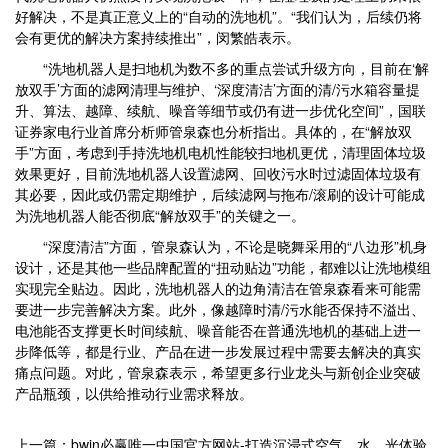
好解决，不是真正意义上的“自动的洗地机”。“我们认为，后续仍将
会有更优的解决方案持续推出”，闵繁皓表示。
“洗地机器人是扫地机为数不多的重点尝试升级方向，目前在‘解
放双手’方面的滤网清理与维护、‘深度清洁’方面的清/污水箱容量提
升、算法、越障、续航、噪音等细节或仍有进一步优化空间”，国联
证券家电行业首席分析师管泉森也分析指出。具体的，在“解放双
手”方面，考虑到手持洗地机电机性能较扫地机更优，清理固体垃圾
效果更好，目前洗地机器人设置滤网、回收污水时过滤固体垃圾有
其必要，因此或仍需定期维护，后续滤网与拖布/滚刷的设计可能成
为洗地机器人能否彻底“解放双手”的关键之一。
“深度清洁”方面，管泉森认为，不论是晓舞采用的“八边形”机身
设计，还是其他一些品牌配置的“扭动贴边”功能，都难以让洗地模组
实现完全贴边。因此，洗地机器人的边角清洁在管泉森看来可能需
要进一步完善解决方案。此外，像越障时清/污水能否保持不溢出、
电池能否支撑更长时间续航、噪音能否在普通洗地机的基础上进一
步降低等，都是行业、产品在进一步发展过程中需要去解决的真实
痛点问题。对此，管泉森表示，希望更多行业龙头与新创企业突破
产品瓶颈，以供给推动行业需求释放。
上一篇：bwin必赢唯一中国官方网站-打造沉浸式空气、水、光体验