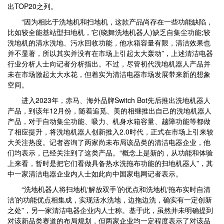
出TOP20之列。
“因为相比于洗地机和扫地机，这款产品尚存在一些功能缺陷，
比如较全能基站型扫地机，它(晓舞洗地机器人)缺乏自集尘功能;较
洗地机的清水洗地、污水回收功能，他水箱容量有限，清洁效果也
并不显著，所以其实并没有在市场上引起太大轰动”，上述清洁电器
行业分析人士向记者分析指出。不过，尽管初代洗地机器人产品并
未在市场激起太大水花，但着实为清洁电器市场发展带来新的想象
空间。
进入2023年，赤马、海外品牌Switch Bot先后推出洗地机器人
产品，到该年12月份，随着追觅、美的相继推出自己的洗地机器人
产品，对于自动集尘功能、吸力、机身水箱容量、越障功能等都做
了相应提升，将洗地机器人创新推入2.0时代，正式在市场上引来较
大关注热度。记者咨询了两家尚未布局该品类的清洁电器企业，他
们均表示，已经关注到了这类产品。“概念上是新的，从功能和体验
上来看，暂时是把它们看做具备热水洗拖布功能的扫地机器人”，其
中一家清洁电器企业内人士如此向中国家电网记者表示。
“洗地机器人将扫地机‘解放双手’的优点和洗地机‘拖布实时自清
洁’的功能优点相集成，实现活水洗地，边拖边洗，确实有一定创新
之处”，另一家清洁电器企业内人士称。基于此，虽然并未明确提到
对该新品类赛道的布局规划，但两家企业均一定程度表示了对该品