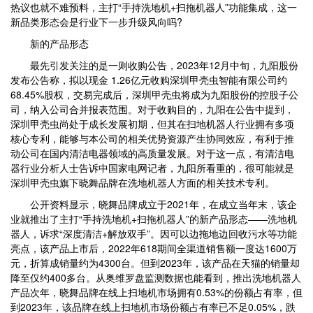
热议也就不难预料，主打“手持洗地机+扫拖机器人”功能集成，这一
新品类形态会是行业下一步升级风向吗?
新的产品形态
最先引发关注的是一则收购公告，2023年12月中旬，九阳股份
发布公告称，拟以现金 1.26亿元收购深圳甲壳虫智能有限公司约
68.45%股权，交易完成后，深圳甲壳虫将成为九阳股份的控股子公
司，纳入公司合并报表范围。对于收购目的，九阳在公告中提到，
深圳甲壳虫尚处于成长发展初期，但其在扫地机器人行业拥有多项
核心专利，能够与本公司的相关优势资源产生协同效应，有利于推
动公司在国内清洁电器领域的高质量发展。对于这一点，有清洁电
器行业分析人士告诉中国家电网记者，九阳所看重的，很可能就是
深圳甲壳虫旗下晓舞品牌在洗地机器人方面的相关技术专利。
公开资料显示，晓舞品牌成立于2021年，在成立当年末，该企
业就推出了主打“手持洗地机+扫拖机器人”的新产品形态——洗地机
器人，诉求“深度清洁+解放双手”。因可以边拖地边回收污水等功能
亮点，该产品上市后，2022年618期间全渠道销售额一度达1600万
元，折算成销量约为4300台。但到2023年，该产品在天猫的销量却
降至仅约400多台。从奥维罗盘监测数据也能看到，推出洗地机器人
产品次年，晓舞品牌在线上扫地机市场拥有0.53%的份额占有率，但
到2023年，该品牌在线上扫地机市场份额占有率已不足0.05%，跌