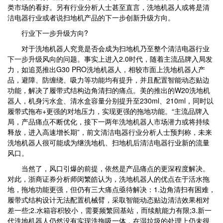
类市场的看好。另有行业分析人士甚至直言，洗地机器人或将是清
洁电器行业或者说扫地机产品的下一步创新升级方向。
行业下一步升级方向?
对于洗地机器人究竟是否会成为扫地机乃至整个清洁电器行业
下一步升级风向的问题。事实上进入2.0时代，随着主流品牌入局发
力，如追觅推出G30 PRO洗地机器人，相较市面上洗地机器人产
品，避障、防缠绕、吸力等功能均有提升，并且配置智能动态贴边
功能，解决了履带式结构边角清扫的痛点。美的推出的W20洗地机
器人，机身污水盒、清水盒容量分别提升至230ml、210ml，同时以
履带式拖布+更强的对地压力，实现更强的拖地功能。“主流品牌入
局，产品痛点不断优化，接下一两年洗地机器人市场潜力或将持续
释放，进入高速增长期”，前文清洁电器行业分析人士预判称，未来
洗地机器人很可能成为继洗地机、扫地机后清洁电器行业新的流量
风口。
当然了，风口引爆的前提，依然是产品痛点的更深程度解决。
对此，浙商证券分析师闵繁皓认为，洗地机器人的优点在于活水拖
地，拖地功能更强，但仍有三大痛点亟待解决：1.边角清扫有困难，
履带式结构设计无法配置机械臂，采取智能动态贴边清洁效果相对
差一些;2.水箱容积较小，需要频繁回基站，而续航能力有限;3.新一
代洗地机器人仍然没有实现洗拖吸一体，在湿垃圾的处理上仍未很