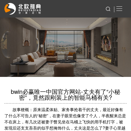
bwin必赢唯一中国官方网站-丈夫有了“小秘
密”，竟然跟刚装上的智能马桶有关?
故事梗概：原来温柔体贴、家务事抢着干的丈夫，最近好像有
了什么不可告人的“秘密”，在妻子眼里也像变了个人，半夜醒来总是
不在床上，有几次还被妻子瞥见坐在马桶上飞快的用手机打字，被
发现后还支支吾吾的似乎想掩饰什么，丈夫这是怎么了?妻子心里越