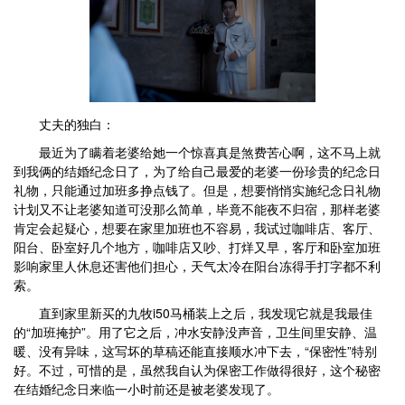
丈夫的独白：
最近为了瞒着老婆给她一个惊喜真是煞费苦心啊，这不马上就
到我俩的结婚纪念日了，为了给自己最爱的老婆一份珍贵的纪念日
礼物，只能通过加班多挣点钱了。但是，想要悄悄实施纪念日礼物
计划又不让老婆知道可没那么简单，毕竟不能夜不归宿，那样老婆
肯定会起疑心，想要在家里加班也不容易，我试过咖啡店、客厅、
阳台、卧室好几个地方，咖啡店又吵、打烊又早，客厅和卧室加班
影响家里人休息还害他们担心，天气太冷在阳台冻得手打字都不利
索。
直到家里新买的九牧i50马桶装上之后，我发现它就是我最佳
的“加班掩护”。用了它之后，冲水安静没声音，卫生间里安静、温
暖、没有异味，这写坏的草稿还能直接顺水冲下去，“保密性”特别
好。不过，可惜的是，虽然我自认为保密工作做得很好，这个秘密
在结婚纪念日来临一小时前还是被老婆发现了。