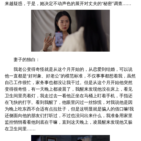
来越疑惑，于是，她决定不动声色的展开对丈夫的“秘密”调查……
妻子的独白：
我老公变得奇怪就是从这个月开始的，从恋爱到结婚，可以说
他一直都是“好对象、好老公”的模范标准，不仅事事都想着我，虽然
自己工作很忙，家务事也都没让我干过。但是从这个月开始他突然
变得很奇怪，有一天晚上都凌晨了，我醒来发现他没在床上，看见
卫生间里亮着灯，我走过去一看他正坐在马桶上盯着手机，手指还
在飞快的打字。看到我醒了，他眼里闪过一丝惊慌，对我说他是因
为晚上吃东西不合适有点拉肚子，但是这明显就是骗人的借口嘛!我
还侧面向他的朋友们打听过，不过也没问出来什么，我准备用家里
监控悄悄看看他到底在干嘛，直到这天晚上，凌晨醒来发现他又躲
在卫生间里……