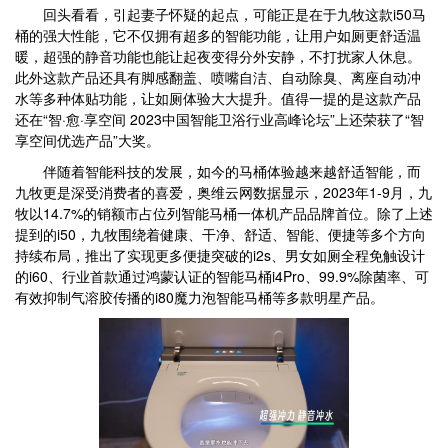
回头看看，引起妻子怀疑的起点，可能正是在于九牧这款i50马
桶的强大性能，它不仅拥有超多的智能功能，让用户如厕更舒适温
暖，超强的静音功能也能让起夜变得分外安静，不打扰家人休息。
此外这款产品还具有脚感翻盖、喷嘴自洁、自动除臭、离座自动冲
水等多种体贴功能，让如厕体验大大提升。值得一提的是这款产品
还在“智·愈·享空间 2023中国智能卫浴行业高峰论坛”上还荣获了“智
享空间优选产品”大奖。
伴随着智能科技的发展，如今的马桶体验越来越舒适智能，而
九牧更是深受消费者的喜爱，奥维云网数据显示，2023年1-9月，九
牧以14.7%的销额市占位列智能马桶一体机产品品牌首位。除了上述
提到的i50，九牧围绕着健康、干净、舒适、智能、便捷等多个方向
持续布局，推出了实现更多便捷突破的i2s、男女如厕全程免触设计
的i60、行业首款通过鸿蒙认证的智能马桶i4Pro、99.9%除菌率、可
有效抑制气溶胶传播的i80魔力泡智能马桶等多款明星产品。