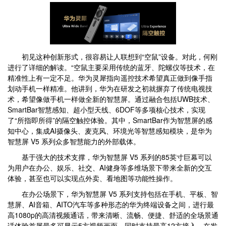
初见这种创新形式，很容易让人联想到“空鼠”设备。对此，何刚
进行了详细的解读。“空鼠主要采用传统的蓝牙、陀螺仪等技术，在
精准性上有一定不足。华为灵犀指向遥控技术希望真正做到像手指
划动手机一样精准。他讲到，华为在研发之初就摒弃了传统电视技
术，希望像做手机一样做全新的智慧屏。通过融合包括UWB技术、
SmartBar智慧感知、超小型天线、6DOF等多项核心技术，实现
了“所指即所得”的隔空触控体验。其中，SmartBar作为智慧屏的感
知中心，集成AI摄像头、麦克风、环境光等智慧感知模块，是华为
智慧屏 V5 系列众多智慧能力的外部载体。
基于强大的技术支撑，华为智慧屏 V5 系列的85英寸巨幕可以
为用户在办公、娱乐、社交、AI健身等多维场景下带来全新的交互
体验，甚至也可以实现点外卖、看地图等功能性操作。
在办公场景下，华为智慧屏 V5 系列支持包括在手机、平板、智
慧屏、AI音箱、AITO汽车等多种形态的华为终端设备之间，进行最
高1080p的高清视频通话，带来清晰、流畅、便捷、舒适的全场景通
话体验首屏最多可显示5方视频画面，同时支持最高12方接入，在发