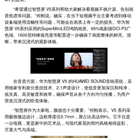
“希望通过智慧屏 V5系列帮助大家解决看视频不挑片源、告别画
质焦虑等问题。”何刚说。确实，在当下短视频平台主要考虑到移动
设备端使用流畅性等问题，可能会在画质上有一定的损失。华为智
慧屏 V5系列采用的SuperMiniLED鸿鹄画质、95%电影级DCI-P3广
色域、1600尼特峰值亮度等配置进一步确保了画面整体的鲜亮、清
晰，带来沉浸式的观影体验。
在音质方面，华为智慧屏 V5 的HUAWEI SOUND音响系统，采
用独家专利差分悬挂技术、2.1声道设计，使低音更加深沉和纯净，
低失真、高灵敏度和效率，确保声音从各个方向均匀传播，为用户
营造沉浸式的听觉体验。
“智慧屏作为大家电，颜值也十分重要。”何刚表示。V5 系列采
用极致微边设计，边框厚度仅0.7mm，屏占比高达99%。它不仅是
一台电视，更是家中的艺术品，与现代家居的简约风格相得益彰，
尽显大气与高端。