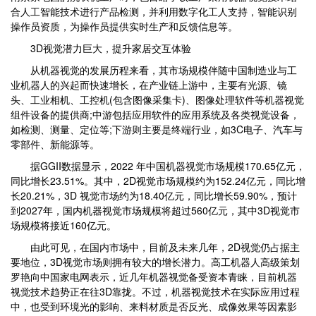
合人工智能技术进行产品检测，并利用数字化工人支持，智能识别
操作员资质，为操作员提供实时生产和反馈信息等。
3D视觉潜力巨大，提升家居交互体验
从机器视觉的发展历程来看，其市场规模伴随中国制造业与工
业机器人的兴起而快速增长，在产业链上游中，主要有光源、镜
头、工业相机、工控机(包含图像采集卡)、图像处理软件等机器视觉
组件设备的提供商;中游包括应用软件的应用系统及各类视觉设备，
如检测、测量、定位等;下游则主要是终端行业，如3C电子、汽车与
零部件、新能源等。
据GGII数据显示，2022 年中国机器视觉市场规模170.65亿元，
同比增长23.51%。其中，2D视觉市场规模约为152.24亿元，同比增
长20.21%，3D 视觉市场约为18.40亿元，同比增长59.90%，预计
到2027年，国内机器视觉市场规模将超过560亿元，其中3D视觉市
场规模将接近160亿元。
由此可见，在国内市场中，目前及未来几年，2D视觉仍占据主
要地位，3D视觉市场则拥有较大的增长潜力。高工机器人高级策划
罗艳向中国家电网表示，近几年机器视觉备受资本青睐，目前机器
视觉技术趋势正在往3D靠拢。不过，机器视觉技术在实际应用过程
中，也受到环境光的影响、来料材质是否反光、成像效果等因素影