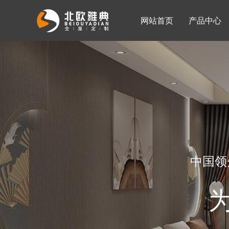
网站首页
产品中心
入墙整体衣柜
移门系列
公司简介
公司新闻
客厅柜
中国领