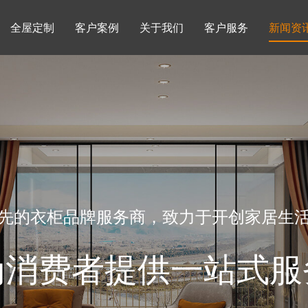
全屋定制
客户案例
关于我们
客户服务
新闻资
书柜系列
酒柜系列
企业文化
行业动态
书房
榻榻米房
品牌理念
产品知识
先的衣柜品牌服务商，致力于开创家居生
为消费者提供一站式服