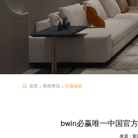
首页
新闻资讯
行业动态
>
>
bwin必赢唯一中国官
来源：
新