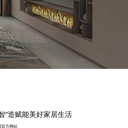
“智”造赋能美好家居生活
中国官方网站