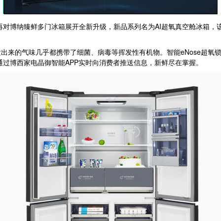
对博纳臻鲜多门冰箱展开全新升级，新品系列名为AI超氧真空舱冰箱，该
的气味几乎都携带了细菌、病毒等挥发性有机物。智能eNose超氧锁
同时通过博西家电晶御智能APP实时向消费者推送信息，新鲜尽在掌握。