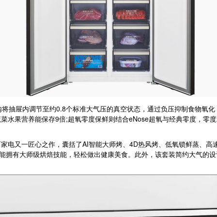
抽屉内调节至约0.8个标准大气压的真空状态，通过负压抑制食物氧化
水果营养能保存9倍;超氧零度保鲜则结合eNose超氧与经典零度，零度
又一匠心之作，囊括了AI智能大师烤、4D热风烤、低氧锁鲜蒸、高速
也能拥有大师级烘焙技能，轻松做出健康美食。此外，该套装简约大气的