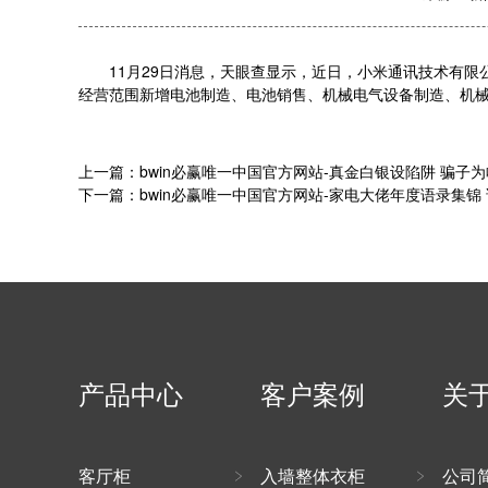
11月29日消息，天眼查显示，近日，小米通讯技术有限
经营范围新增电池制造、电池销售、机械电气设备制造、机械电气设备
上一篇：bwin必赢唯一中国官方网站-真金白银设陷阱 骗子
下一篇：bwin必赢唯一中国官方网站-家电大佬年度语录集锦
产品中心
客户案例
关
客厅柜
入墙整体衣柜
公司