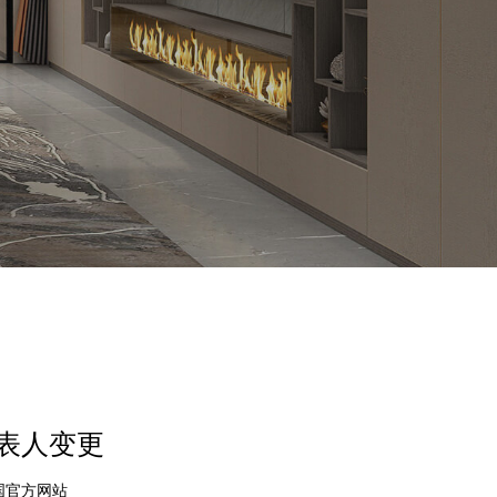
代表人变更
中国官方网站