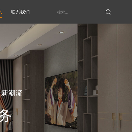
讯
联系我们
鞋柜系列
衣柜系列
家具定制厂家
发展历程
衣帽间
活新潮流
务