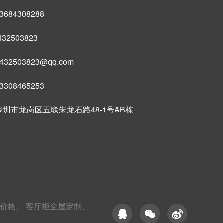
684308288
32503823
32503823@qq.com
308465253
圳市龙岗区五联朱龙石路48-1号AB栋
价格、
客厅柜全屋定制、