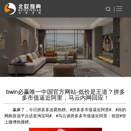
bwin必赢唯一中国官方网站-低价是王道？拼多
多市值逼近阿里，马云内网回应！
赢麻了，今日拼多多连霸热榜。#拼多多市值逼近阿里#、#你的
网购首选平台还是淘宝吗#、#马云谈拼多多市值逼近阿里：祝贺#登
上微博热搜榜。