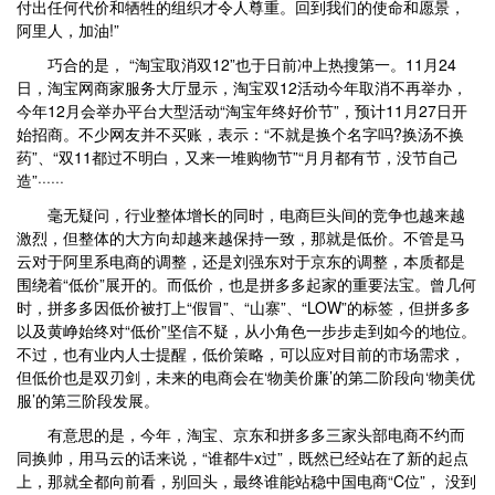
付出任何代价和牺牲的组织才令人尊重。回到我们的使命和愿景，
阿里人，加油!”
巧合的是， “淘宝取消双12”也于日前冲上热搜第一。11月24
日，淘宝网商家服务大厅显示，淘宝双12活动今年取消不再举办，
今年12月会举办平台大型活动“淘宝年终好价节”，预计11月27日开
始招商。不少网友并不买账，表示：“不就是换个名字吗?换汤不换
药”、“双11都过不明白，又来一堆购物节”“月月都有节，没节自己
造”······
毫无疑问，行业整体增长的同时，电商巨头间的竞争也越来越
激烈，但整体的大方向却越来越保持一致，那就是低价。不管是马
云对于阿里系电商的调整，还是刘强东对于京东的调整，本质都是
围绕着“低价”展开的。而低价，也是拼多多起家的重要法宝。曾几何
时，拼多多因低价被打上“假冒”、“山寨”、“LOW”的标签，但拼多多
以及黄峥始终对“低价”坚信不疑，从小角色一步步走到如今的地位。
不过，也有业内人士提醒，低价策略，可以应对目前的市场需求，
但低价也是双刃剑，未来的电商会在‘物美价廉’的第二阶段向‘物美优
服’的第三阶段发展。
有意思的是，今年，淘宝、京东和拼多多三家头部电商不约而
同换帅，用马云的话来说，“谁都牛x过”，既然已经站在了新的起点
上，那就全都向前看，别回头，最终谁能站稳中国电商“C位”， 没到