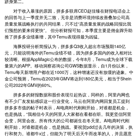
跻身第二。
对于收入暴涨的原因，拼多多联席CEO赵佳臻在财报电话会上
的回答与上一季度并无二致，无非是消费环境持续改善叠加公司高
质量发展战略执行的共同结果，只不过“高质量发展的战略回报比我
们预想的要来得更快”。 但分析财报可知，本季度主要是佣金蹿升助
推了拼多多业绩暴增，其中Temu表现得最为凶猛。
海豚投研分析简报认为，拼多多Q3收入超出市场预期140亿
元，只能说明海外的Temu业绩不错，因为拼多多国内的收入相对比
较清晰。根据AppMagic公布的数据，今年8月，Temu成为全球下载
量第六的APP。移动洞察咨询公司GWS数据显示，自1月份以来，
Temu每天新增用户都在近1000万，这种增速还没有放缓的迹象。中
金公司预测，Temu在2023年GMV将达到180亿美元，相当于Shein
公司2022年GMV的60%。
拼多多的财报数据和股价表现引起热议，同样的，阿里内网也
有不少厂友发贴感叹这一行业变化，马云在阿里内网回复员工提到
拼多多市值的帖子时表示，AI电商时代刚刚开始，对谁都是机会，
也是挑战，“我相信今天的阿里人大家都在看都在听。我更坚信阿里
会变，阿里会改。所有伟大的公司都诞生在冬天里。AI电商时代刚
刚开始，对谁都是机会，也是挑战。要祝贺pdd过去几年的决策，执
行和努力。谁都牛x过，但能为了明天后天牛而改革的人，并且愿意