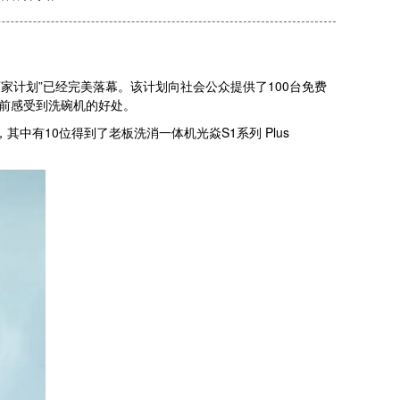
家计划”已经完美落幕。该计划向社会公众提供了100台免费
提前感受到洗碗机的好处。
中有10位得到了老板洗消一体机光焱S1系列 Plus