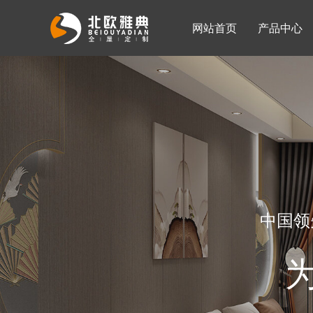
网站首页
产品中心
入墙整体衣柜
移门系列
公司简介
公司新闻
客厅柜
中国领