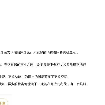
居杂志《瑞丽家居设计》发起的消费者问卷调研显示，
10平米。在这厨房的方寸之间，既要放得下橱柜，又要放得下洗碗
强性能、更多功能，为用户的厨房节省了更多空间。
大，再多的餐具都能装下，尤其在寒冷的冬天，有一台洗碗