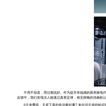
不用不知道，用过都说好。作为提升幸福感的厨房家电代表
反馈中，我们发现没人能逃过真香定侓，相见恨晚的洗碗机让大
0元免费得，天底下真的有这般好事? 来自河北省的80后