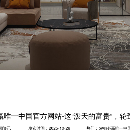
必赢唯一中国官方网站-这“泼天的富贵”，
闻资讯
发布时间：2025-10-26
热门：
bwin必赢唯一