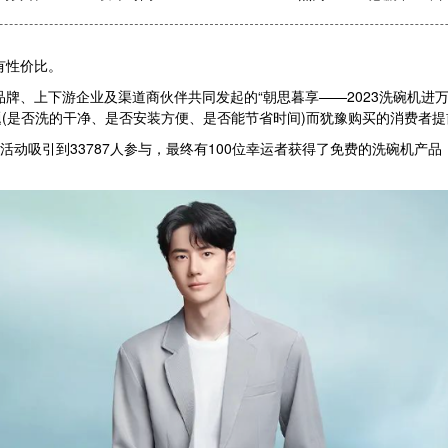
有性价比。
、上下游企业及渠道商伙伴共同发起的“朝思暮享——2023洗碗机进万
(是否洗的干净、是否安装方便、是否能节省时间)而犹豫购买的消费者
引到33787人参与，最终有100位幸运者获得了免费的洗碗机产品，其