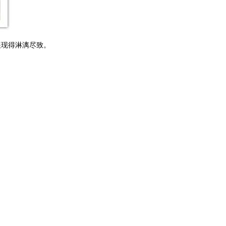
现得淋漓尽致。