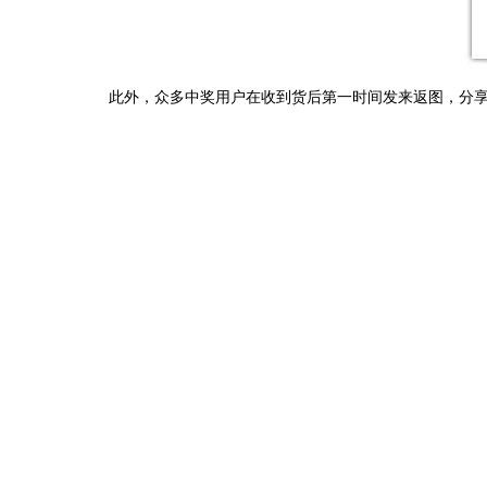
此外，众多中奖用户在收到货后第一时间发来返图，分享真