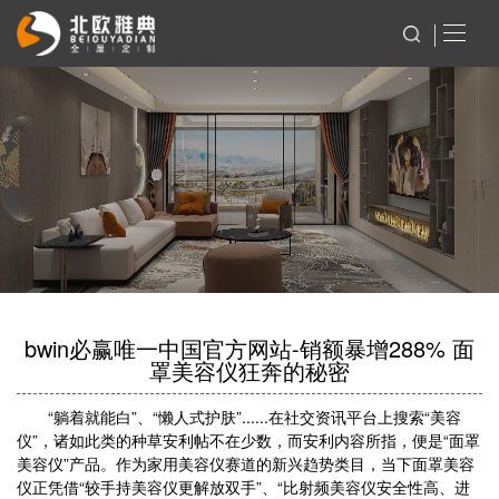
bwin必赢唯一中国官方网站-销额暴增288% 面
罩美容仪狂奔的秘密
“躺着就能白”、“懒人式护肤”......在社交资讯平台上搜索“美容
仪”，诸如此类的种草安利帖不在少数，而安利内容所指，便是“面罩
美容仪”产品。作为家用美容仪赛道的新兴趋势类目，当下面罩美容
仪正凭借“较手持美容仪更解放双手”、“比射频美容仪安全性高、进