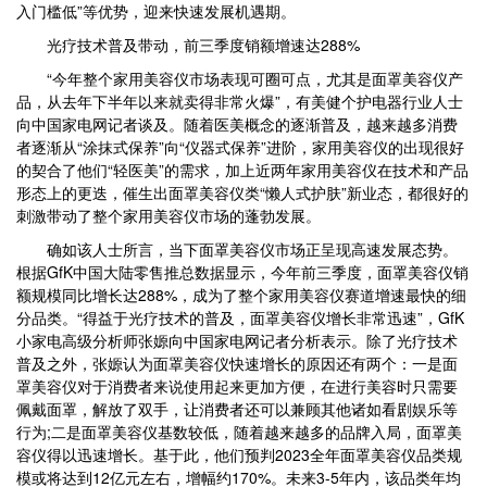
入门槛低”等优势，迎来快速发展机遇期。
光疗技术普及带动，前三季度销额增速达288%
“今年整个家用美容仪市场表现可圈可点，尤其是面罩美容仪产
品，从去年下半年以来就卖得非常火爆”，有美健个护电器行业人士
向中国家电网记者谈及。随着医美概念的逐渐普及，越来越多消费
者逐渐从“涂抹式保养”向“仪器式保养”进阶，家用美容仪的出现很好
的契合了他们“轻医美”的需求，加上近两年家用美容仪在技术和产品
形态上的更迭，催生出面罩美容仪类“懒人式护肤”新业态，都很好的
刺激带动了整个家用美容仪市场的蓬勃发展。
确如该人士所言，当下面罩美容仪市场正呈现高速发展态势。
根据GfK中国大陆零售推总数据显示，今年前三季度，面罩美容仪销
额规模同比增长达288%，成为了整个家用美容仪赛道增速最快的细
分品类。“得益于光疗技术的普及，面罩美容仪增长非常迅速”，GfK
小家电高级分析师张嫄向中国家电网记者分析表示。除了光疗技术
普及之外，张嫄认为面罩美容仪快速增长的原因还有两个：一是面
罩美容仪对于消费者来说使用起来更加方便，在进行美容时只需要
佩戴面罩，解放了双手，让消费者还可以兼顾其他诸如看剧娱乐等
行为;二是面罩美容仪基数较低，随着越来越多的品牌入局，面罩美
容仪得以迅速增长。基于此，他们预判2023全年面罩美容仪品类规
模或将达到12亿元左右，增幅约170%。未来3-5年内，该品类年均