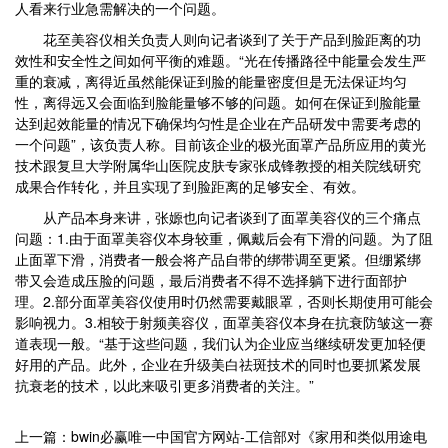
人看来行业急需解决的一个问题。
花至美容仪相关负责人则向记者谈到了关于产品到脸距离的功
效性和安全性之间如何平衡的难题。“光在传播路径中能量会发生严
重的衰减，离得近虽然能保证到脸的能量密度但是无法保证均匀
性，离得远又会面临到脸能量够不够的问题。如何在保证到脸能量
达到起效能量的情况下确保均匀性是企业在产品研发中需要考虑的
一个问题”，该负责人称。目前该企业的极光面罩产品所应用的黄光
技术跟复旦大学附属华山医院皮肤专家张成锋教授的相关院线研究
成果合作转化，并且实现了到脸距离的足够安全、有效。
从产品本身来讲，张嫄也向记者谈到了面罩美容仪的三个痛点
问题：1.由于面罩美容仪本身较重，佩戴后会有下滑的问题。为了阻
止面罩下滑，消费者一般会将产品自带的绑带调至更紧。但绷紧绑
带又会造成压脸的问题，最后消费者不得不选择躺下进行面部护
理。2.部分面罩美容仪使用时仍然需要戴眼罩，否则长期使用可能会
影响视力。3.相较于射频美容仪，面罩美容仪本身在抗衰防皱这一赛
道表现一般。“基于这些问题，我们认为企业应当继续研发更加轻便
好用的产品。此外，企业在升级美白祛斑技术的同时也要抓紧发展
抗衰老的技术，以此来吸引更多消费者的关注。”
上一篇：bwin必赢唯一中国官方网站-工信部对《家用和类似用途电