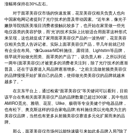
涨幅将保持在30%左右。
对于面罩美容仪市场的快速发展，花至美容仪相关负责人也向
中国家电网记者提到了光疗技术的普及带动因素。“近年来，像光子
嫩肤等院线医美项目消费者接触比较多了，也开始在家里做一些光
电仪器类的美容护肤，而‘光’的技术实际上比较适合用面罩这种形式
来呈现，这也就促成了家用面罩美容仪产品的一波热销”，花至美容
仪相关负责人告诉记者。实际上面罩美容仪产品，早几年前就已经
有企业在布局。“像QuasarMD科施佳、露得清、Lightstim等品牌，
很早就开始做光照类、面罩类的产品了”，该负责人称，之所以到近
一两年(面罩美容仪)才被更多的消费者关注到，除了光疗技术的逐渐
普及，还在于该赛道入局品牌逐渐增多。“之前主流做射频类美容仪
的品牌慢慢开始扩展自己的品类，使得做光类美容仪的品牌就越来
越多了。”
在京东平台上，通过检索“面罩美容仪”等关键词可以看到，目前
该平台在售相关面罩美容仪产品的品牌数量已超过300家，其中包括
AMIRO觅光、雅萌、花至、Ulike、极萌等专业美健个护电器品牌，
也有松下、奥克斯这样的综合家电品牌;有科施佳类以光电类为主的
美容仪品牌，当然也有更多从射频美容仪赛道多元化扩展而来的品
牌。
那么，面罩美容仪市场何以能快速吸引来如此多品牌入局?除了