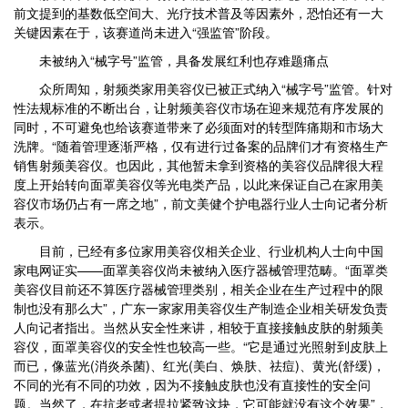
前文提到的基数低空间大、光疗技术普及等因素外，恐怕还有一大
关键因素在于，该赛道尚未进入“强监管”阶段。
未被纳入“械字号”监管，具备发展红利也存难题痛点
众所周知，射频类家用美容仪已被正式纳入“械字号”监管。针对
性法规标准的不断出台，让射频美容仪市场在迎来规范有序发展的
同时，不可避免也给该赛道带来了必须面对的转型阵痛期和市场大
洗牌。“随着管理逐渐严格，仅有进行过备案的品牌们才有资格生产
销售射频美容仪。也因此，其他暂未拿到资格的美容仪品牌很大程
度上开始转向面罩美容仪等光电类产品，以此来保证自己在家用美
容仪市场仍占有一席之地”，前文美健个护电器行业人士向记者分析
表示。
目前，已经有多位家用美容仪相关企业、行业机构人士向中国
家电网证实——面罩美容仪尚未被纳入医疗器械管理范畴。“面罩类
美容仪目前还不算医疗器械管理类别，相关企业在生产过程中的限
制也没有那么大”，广东一家家用美容仪生产制造企业相关研发负责
人向记者指出。当然从安全性来讲，相较于直接接触皮肤的射频美
容仪，面罩美容仪的安全性也较高一些。“它是通过光照射到皮肤上
而已，像蓝光(消炎杀菌)、红光(美白、焕肤、祛痘)、黄光(舒缓)，
不同的光有不同的功效，因为不接触皮肤也没有直接性的安全问
题。当然了，在抗老或者提拉紧致这块，它可能就没有这个效果”，