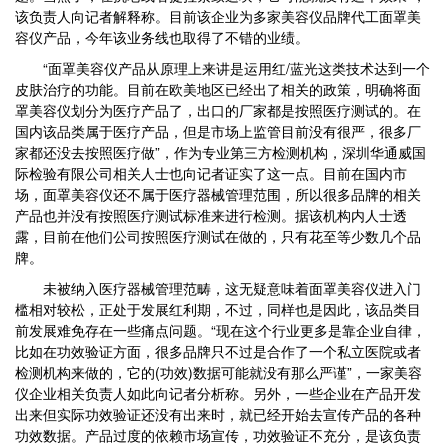
该负责人向记者解释称。目前该企业为多家美容仪品牌代工面罩美
容仪产品，今年该业务线也取得了不错的业绩。
“面罩美容仪产品从原理上来讲是运用红/蓝光这类技术达到一个
皮肤治疗的功能。目前在欧美地区已经出了相关的政策，明确将面
罩美容仪划分为医疗产品了，出口的厂家都是按照医疗测试的。在
国内该品类属于医疗产品，但是市场上监管目前没有很严，很多厂
家都还没去按照医疗做”，作为专业第三方检测机构，深圳华通威国
际检验有限公司相关人士也向记者证实了这一点。目前在国内市
场，面罩美容仪还不属于医疗器械管理范围，所以很多品牌的相关
产品也并没有按照医疗测试标准来进行检测。据该机构内人士透
露，目前在他们公司按照医疗测试在做的，只有花至等少数几个品
牌。
未被纳入医疗器械管理范畴，这无疑意味着面罩美容仪进入门
槛相对较松，正处于发展红利期，不过，同样也是因此，该品类目
前发展难免存在一些痛点问题。“现在这个行业更多是靠企业自律，
比如在功效验证方面，很多品牌只不过是合作了一个私立医院或者
检测机构来做的，它的(功效)数据可能就没有那么严谨”，一家美容
仪企业相关负责人如此向记者分析称。另外，一些企业在产品开发
出来但实际功效验证还没有出来时，就已经开始去宣传产品的各种
功效数据。产品过度的依赖市场宣传，功效验证不充分，是该负责