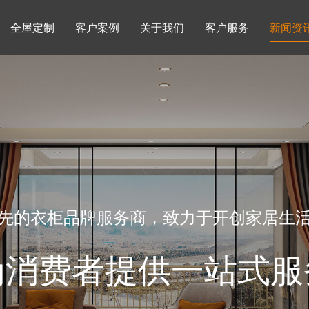
全屋定制
客户案例
关于我们
客户服务
新闻资
书柜系列
酒柜系列
企业文化
行业动态
书房
榻榻米房
品牌理念
产品知识
先的衣柜品牌服务商，致力于开创家居生
为消费者提供一站式服