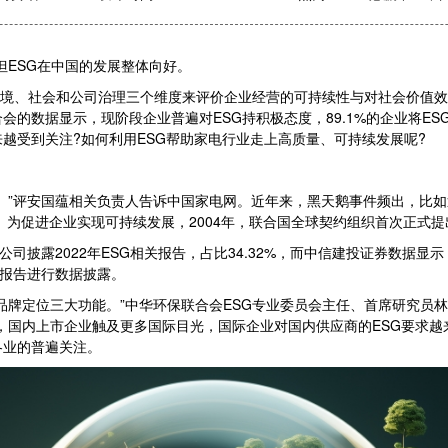
但ESG在中国的发展整体向好。
ernance)，即从环境、社会和公司治理三个维度来评价企业经营的可持续性与对
的数据显示，现阶段企业普遍对ESG持积极态度，89.1%的企业将ESG
越受到关注?如何利用ESG帮助家电行业走上高质量、可持续发展呢?
”评安国蕴相关负责人告诉中国家电网。近年来，黑天鹅事件频出，比如近
为促进企业实现可持续发展，2004年，联合国全球契约组织首次正式提
司披露2022年ESG相关报告，占比34.32%，而中信建投证券数据显
SG报告进行数据披露。
牌定位三大功能。”中华环保联合会ESG专业委员会主任、首席研究员林
数，国内上市企业触及更多国际目光，国际企业对国内供应商的ESG要求越
各业的普遍关注。