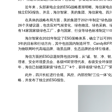
近年来，头部家电企业的ESG战略逐渐明晰。海信家电自20
独立ESG报告。并且，海尔智家、美的集团、海信家电、四川
在具体的战略布局方面，美的集团于2021年制定“绿色战
26个关键议题，包含应对气候变化、绿色物流、绿色采购、绿色
有14家国家级绿色工厂，参与国家、行业等绿色标准制定11
海尔智家在2022年制定了ESG策略体系，确立了以可持
3年的目标和行动方向，其中包括国内制造环节、Candy和
为物联网时代高端品牌、场景品牌、生态品牌的全球引领者。2
海信方面的ESG议题矩阵包括29项，从“诚、智、净、韧
理者、安全环境委员会、各级HSE管理代表、各级安全环保
年，海信已创建国家级“绿色工厂”4个，获得省级“绿色工厂”
此外，四川长虹进行合规、风控、内部控制“三位一体”化建
略，并发布了独立的ESG报告。