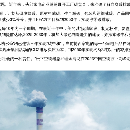
题。近年来，头部家电企业纷纷展开工厂碳盘查，来准确了解自身碳排
放目标，计划从研发降碳、原材料减碳、生产减碳、包装和运输减碳、产品
减少3%等等，并且FPA方面目标到2050年，实现净零碳排放。
每10年为一个周期。在最近十年中，美的以“摸清家底、制定标准、复盘
，做到提前达峰;2025-2030年，将加大绿色制造能力的建设，并探索碳中
办公室均已连续三年实现“碳中和”，当前博西家电的每一台家电产品在研发
2030年前实现全集团活动的CO2排放实质为零，到2050年实现约3亿吨以上的减
会的一种责任。”松下空调器总经理金海龙在2023中国空调行业高峰