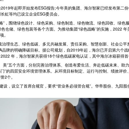
19年起即开始发布ESG报告;今年美的集团、海尔智家已经发布第二份
长虹等均已设立企业ESG委员会。
略”，围绕绿色设计、绿色采购、绿色制造、绿色物流、绿色回收、绿色服
仓储、绿色包装等各个方面。为推动集团“绿色战略”的实施，2022 年美
0项。
续治理生态、绿色低碳、多元共融发展、责任采购、智慧创新、社会公平发
FPA品牌的明确降碳目标。据公司规划，自2019年起，海尔已开启第六
022 年，海尔智家共获得18个绿色低碳家电认证，其中海尔冰箱获得首
、美”五个方面，分别完善治理体系、创造有爱生活、奔赴低碳未来、助力
部门”的四层安全环境管理体系。从环境目标制定、运行与控制、绩效评价、
荣誉2个。
设，设立了首席合规官，要求“管业务必须管合规”。华帝股份、九阳股