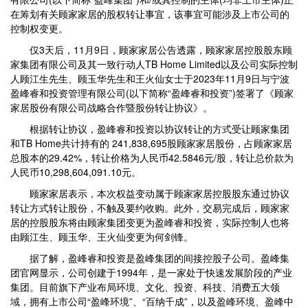
在筹划有关顾家家居的股权转让事宜，该事宜可能涉及上市公司的
控制权变更。
仅3天后，11月9日，顾家家居公告透露，顾家家居控股股东顾
家集团有限公司及其一致行动人TB Home Limited以及公司实际控制
人顾江生先生、顾玉华先生和王火仙女士于2023年11月9日与宁波
盈峰睿和投资管理有限公司(以下简称“盈峰睿和投资”)签署了《顾家
家居股份有限公司战略合作暨股份转让协议》。
根据转让协议，盈峰睿和投资以协议转让的方式受让顾家集团
和TB Home共计持有的 241,838,695股顾家家居股份，占顾家家居
总股本的29.42%，转让价格为人民币42.5846元/股，转让总价款为
人民币10,298,604,091.10元。
顾家家居表示，本次权益变动属于顾家家居控股股东通过协议
转让方式转让股份，不触及要约收购。此外，交易完成后，顾家家
居的控股股东将由顾家集团变更为盈峰睿和投资，实际控制人也将
由顾江生、顾玉华、王火仙变更为何剑锋。
据了解，盈峰睿和投资是盈峰集团的间接控股子公司。盈峰集
团官网显示，公司创建于1994年，是一家处于快速发展阶段的产业
集团。目前旗下产业布局环境、文化、投资、科技、消费五大领
域，拥有上市公司“盈峰环境”、“百纳千成”，以及盈峰环境、盈峰中