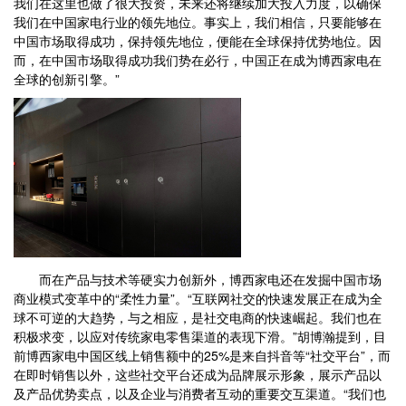
我们在这里也做了很大投资，未来还将继续加大投入力度，以确保
我们在中国家电行业的领先地位。事实上，我们相信，只要能够在
中国市场取得成功，保持领先地位，便能在全球保持优势地位。因
而，在中国市场取得成功我们势在必行，中国正在成为博西家电在
全球的创新引擎。”
而在产品与技术等硬实力创新外，博西家电还在发掘中国市场
商业模式变革中的“柔性力量”。“互联网社交的快速发展正在成为全
球不可逆的大趋势，与之相应，是社交电商的快速崛起。我们也在
积极求变，以应对传统家电零售渠道的表现下滑。”胡博瀚提到，目
前博西家电中国区线上销售额中的25%是来自抖音等“社交平台”，而
在即时销售以外，这些社交平台还成为品牌展示形象，展示产品以
及产品优势卖点，以及企业与消费者互动的重要交互渠道。“我们也