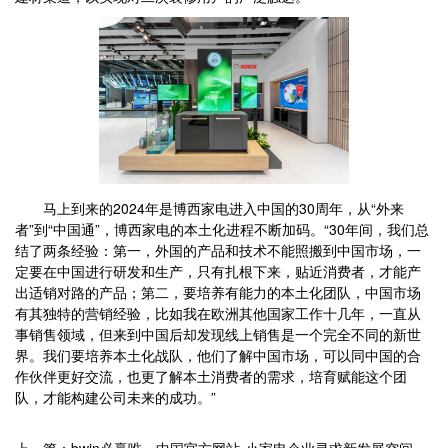
马上到来的2024年是博西家电进入中国的30周年，从“外来
者”到“中国通”，博西家电的本土化进程不断加码。“30年间，我们总
结了两条经验：第一，外国的产品和技术不能照搬到中国市场，一
定要在中国进行研发和生产，只有扎根下来，贴近消费者，才能产
出适销对路的产品；第二，要培养有能力的本土化团队，中国市场
有其独特的营销经验，比如我在欧洲其他国家工作十几年，一直从
事销售领域，但来到中国后却发现线上销售是一个完全不同的新世
界。我们要培养本土化战队，他们了解中国市场，可以同中国的合
作伙伴更好交流，也更了解本土消费者的需求，培育赋能这个团
队，才能构建公司未来的成功。”