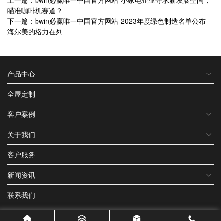
上一篇：bwin必赢唯一中国官方网站-小家电企业寻求新发展空间，
瞄准咖啡机赛道？
下一篇：bwin必赢唯一中国官方网站-2023年度绿色制造名单公布
海尔美的格力在列
产品中心
全屋定制
客户案例
关于我们
客户服务
新闻资讯
联系我们