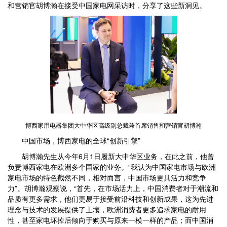
和营销官胡博瀚在接受中国家电网采访时，分享了这些新洞见。
博西家用电器集团大中华区高级副总裁兼首席销售和营销官胡博瀚
中国市场，博西家电的全球“创新引擎”
胡博瀚先生从今年6月1日履新大中华区业务，在此之前，他曾
负责博西家电在欧洲多个国家的业务。“我认为中国家电市场与欧洲
家电市场的特色截然不同，相对而言，中国市场更具活力和竞争
力”。胡博瀚观察说，“首先，在市场活力上，中国消费者对于潮流和
品质有更多需求，他们更易于接受前沿科技和创新成果，这为先进
理念与技术的发展提供了土壤，欧洲消费者更多追求家电的耐用
性，甚至家电坏掉后倾向于购买与原来一模一样的产品；而中国消