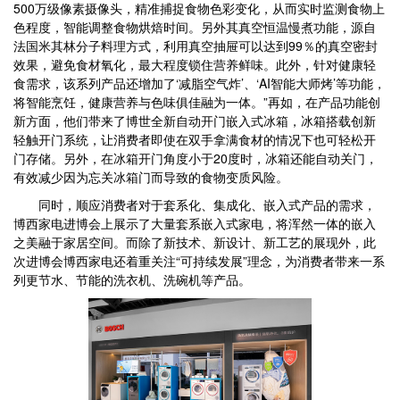
500万级像素摄像头，精准捕捉食物色彩变化，从而实时监测食物上
色程度，智能调整食物烘焙时间。另外其真空恒温慢煮功能，源自
法国米其林分子料理方式，利用真空抽屉可以达到99％的真空密封
效果，避免食材氧化，最大程度锁住营养鲜味。此外，针对健康轻
食需求，该系列产品还增加了‘减脂空气炸’、‘AI智能大师烤’等功能，
将智能烹饪，健康营养与色味俱佳融为一体。”再如，在产品功能创
新方面，他们带来了博世全新自动开门嵌入式冰箱，冰箱搭载创新
轻触开门系统，让消费者即使在双手拿满食材的情况下也可轻松开
门存储。另外，在冰箱开门角度小于20度时，冰箱还能自动关门，
有效减少因为忘关冰箱门而导致的食物变质风险。
同时，顺应消费者对于套系化、集成化、嵌入式产品的需求，
博西家电进博会上展示了大量套系嵌入式家电，将浑然一体的嵌入
之美融于家居空间。而除了新技术、新设计、新工艺的展现外，此
次进博会博西家电还着重关注“可持续发展”理念，为消费者带来一系
列更节水、节能的洗衣机、洗碗机等产品。