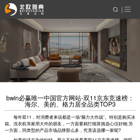
bwin必赢唯一中国官方网站-双11京东竞速榜：
海尔、美的、格力居全品类TOP3
每年双11，对消费者来说都是一场“脑力大作战”。特别是购买冰
箱、洗衣机等家用大件的朋友，一方面要精打细算挑选心仪好物;另
一方面，同类型的产品市场品牌那么多，究竟该选哪一家呢?
如果你还在为此纠结，那么不妨来看看双11京东竞速榜。据双