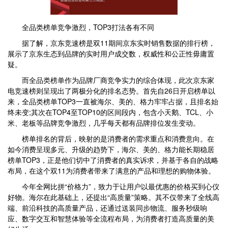
全品类榜单竞争激烈，TOP3打法各有不同
据了解，京东竞速榜是双11期间京东实时销售数据的排行榜，
展示了京东生态到品牌的实时用户成交数，权威性和公正性毋庸置
疑。
而全品类榜单作为品牌厂商竞争实力的综合体现，此次京东家
电竞速榜则呈现出了两极分化的排名态势。首先自26日开启榜单以
来，全品类榜单TOP3一直被海尔、美的、格力牢牢占据，且排名始
终未变;其次在TOP4至TOP10的区间段内，包含小天鹅、TCL、小
米、老板等品牌竞争激烈，几乎每天都有品牌排位发生变动。
榜单排名的背后，映射的是消费者的需求重点和消费意向。在
如今消费呈现多元、升级的趋势下，海尔、美的、格力能长期稳居
榜单TOP3，正是他们切中了消费者的真实诉求，并基于各自的战略
布局，在这个双11为消费者带来了满意的产品和理想的购物体验。
今年全网比拼“价格力”，致力于让用户以最优惠的价格买到心仪
好物。海尔在此基础上，还提出“高质量”策略。其不仅带来了全线高
端、前沿科技的高质量产品，还通过送装同步物流、服务秒级响
应、数字交互和智慧体验等全流程布局，为消费者打造高质量的美