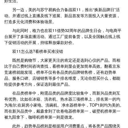
好生活。
另一边，美的与苏宁易购合力备战双11，推出“换新品牌日”活
动。并通过线上直播及线下巡展、新品首发等方面投入大量资源，
打造多元化消费和体验场景。
与此同时，格力也在双11借势32周年的品牌生日会，与电商平
台展开了多场直播活动。通过工厂提前备货，以及全国触点线上线
下促销活动的开展，持续释放爆款好价。
双11怎么选?看榜单买准没错
既然是购物节，大家更关注的肯定还是选到心仪的产品。而相
比于自己费时间咨询查找，看榜单则显会更加简单高效。翻看京东
竞速榜就能发现，榜单不仅有各品类的品牌销售榜，还有趋势单
品、服务口碑、店铺销售等多个排名维度，无论你想买什么，都能
给提供参考方向，保证选到最佳产品。
在品类榜单中，刚需品类的品牌度比较集中，而新兴品类则互
有优势。比如在冰箱、洗衣机、热水器三项榜单上，排名第一的均
为海尔;在厨房小家电、洗碗机、净水器榜单中，TOP1则均为美的。
而在新兴品类中，戴森拿到了吹卷电器榜单第一，破壁机榜单第一
被九阳拿下，咖啡机榜单第一则是德龙。
此外，趋势单品榜则是根据用户消费重点，将各类产品围绕关