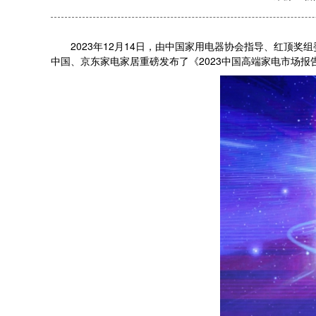
2023年12月14日，由中国家用电器协会指导、红顶奖组
中国、京东家电家居重磅发布了《2023中国高端家电市场报