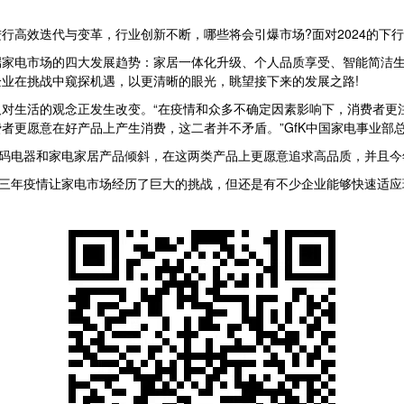
效迭代与变革，行业创新不断，哪些将会引爆市场?面对2024的下行
端家电市场的四大发展趋势：家居一体化升级、个人品质享受、智能简洁
业在挑战中窥探机遇，以更清晰的眼光，眺望接下来的发展之路!
生活的观念正发生改变。“在疫情和众多不确定因素影响下，消费者更
者更愿意在好产品上产生消费，这二者并不矛盾。”GfK中国家电事业部
码电器和家电家居产品倾斜，在这两类产品上更愿意追求高品质，并且今
三年疫情让家电市场经历了巨大的挑战，但还是有不少企业能够快速适应