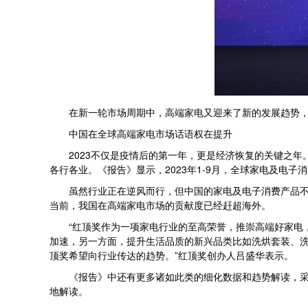
在新一轮市场周期中，高端家电又迎来了新的发展趋势，《
中国在全球高端家电市场话语权在提升
2023不仅是疫情后的第一年，更是经济恢复的关键之年。
各行各业。《报告》显示，2023年1-9月，全球家电及电子
虽然行业正在逆风而行，但中国的家电及电子消费产品不仅
当前，我国在高端家电市场的贡献度已经赶超海外。
“红顶奖作为一项家电行业的至高荣誉，推崇高端好家电，
加速，另一方面，提升生活品质的新兴品类比如洗烘套装、
顶奖希望向行业传达的趋势。”红顶奖创办人吕盛华表示。
《报告》中还有更多诸如此类的细化数据和趋势解读，采用
地解读。