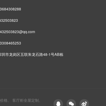
684308288
32503823
32503823@qq.com
308465253
圳市龙岗区五联朱龙石路48-1号AB栋
价格、
客厅柜全屋定制、