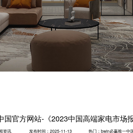
一中国官方网站-《2023中国高端家电市场
闻资讯
发布时间：2025-11-13
热门：
bwin必赢唯一