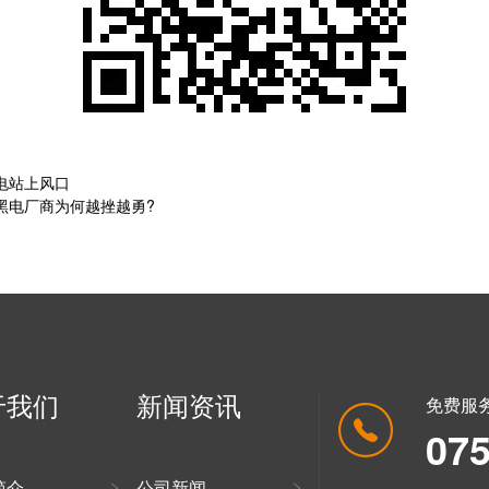
电站上风口
黑电厂商为何越挫越勇?
于我们
新闻资讯
免费服
07
简介
公司新闻