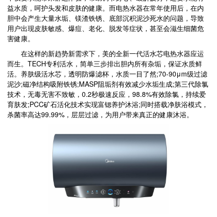
益水质，呵护头发和皮肤的健康。而电热水器在常年使用后，在内
胆中会产生大量水垢、镁渣铁锈、底部沉积泥沙死水的问题，导致
用户出现皮肤敏感、爆痘、老化、脱发等症状，甚至会滋生细菌危
害健康。
在这样的新趋势新需求下，美的全新一代活水芯电热水器应运
而生。TECH专利活水，简单三步排出胆内所有杂垢，保证水质鲜
活。养肤级活水芯，透明防爆滤杯，水质一目了然;70-90μm级过滤
泥沙;磁净结构吸附铁锈;MASP阻垢剂有效减少水垢生成;第三代除氯
技术，无毒无害不致敏，0.2秒极速反应，98.8%有效除氯，持续爱
育肤发;PCC矿石活化技术实现富锶养护沐浴;同时搭载净肤浴模式，
杀菌率高达99.99%，层层过滤，为用户带来真正的健康沐浴。