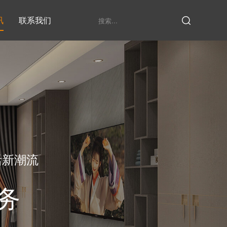
讯
联系我们
鞋柜系列
衣柜系列
家具定制厂家
发展历程
衣帽间
活新潮流
务