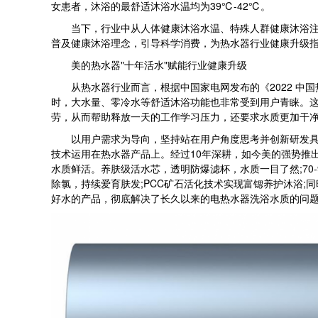
女患者，沐浴的最舒适沐浴水温均为39℃-42℃。
当下，行业中从人体健康沐浴水温、特殊人群健康沐浴注意
普及健康沐浴理念，引导科学消费，为热水器行业健康升级
美的热水器"十年活水"赋能行业健康升级
从热水器行业而言，根据中国家电网发布的《2022 中国
时，大水量、零冷水等舒适沐浴功能也非常受到用户青睐。
劳，从而帮助释放一天的工作学习压力，还要求水质更加干
以用户需求为导向，坚持站在用户角度思考并创新研发具有更
技术运用在热水器产品上。经过10年深耕，如今美的强势推
水质鲜活。养肤级活水芯，透明防爆滤杯，水质一目了然;70-9
除氯，持续爱育肤发;PCC矿石活化技术实现富锶养护沐浴;
好水的产品，彻底解决了长久以来的电热水器洗浴水质的问