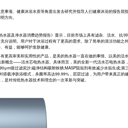
事项、健康沐浴水质等角度出发去研究并指导人们健康沐浴的报告屈指
指明方向。
热水器及净水器消费趋势报告》显示，目前市场上具有滤杂、活水、抗/
这充分说明。用户对于沐浴过程有了更高的需求。除了简单的清洁功能之
净、有益，能够呵护发肤健康。
高审美和实用性的产品，是美的热水器一直在做的事情。以美的活水技术
出新概念——活水芯电热水器。具体而言，美的全新一代活水芯电热水器，
0μm级过滤泥沙;磁净结构吸附铁锈;MASP阻垢剂有效减少水垢生成;第三
同时搭载净肤浴模式，杀菌率高达99.99%，层层过滤，为用户带来真正
题，是对传统热水器技术和理念的一次革新与突破。