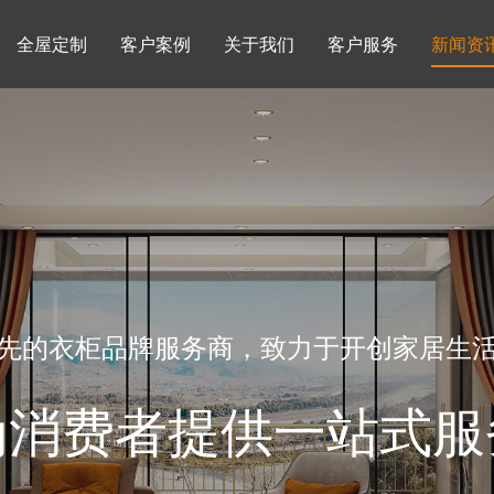
全屋定制
客户案例
关于我们
客户服务
新闻资
书柜系列
酒柜系列
企业文化
行业动态
书房
榻榻米房
品牌理念
产品知识
先的衣柜品牌服务商，致力于开创家居生
为消费者提供一站式服