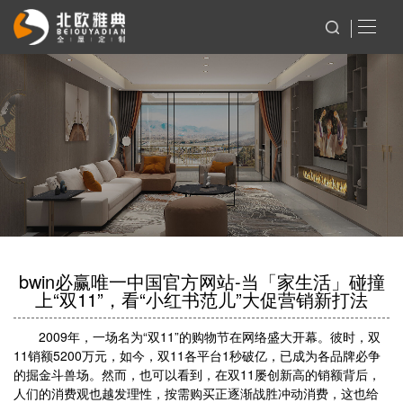
bwin必赢唯一中国官方网站-当「家生活」碰撞
上“双11”，看“小红书范儿”大促营销新打法
2009年，一场名为“双11”的购物节在网络盛大开幕。彼时，双
11销额5200万元，如今，双11各平台1秒破亿，已成为各品牌必争
的掘金斗兽场。然而，也可以看到，在双11屡创新高的销额背后，
人们的消费观也越发理性，按需购买正逐渐战胜冲动消费，这也给