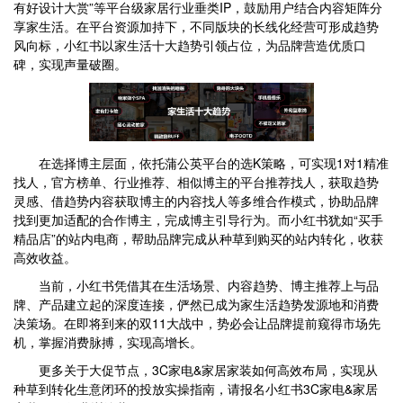
有好设计大赏”等平台级家居行业垂类IP，鼓励用户结合内容矩阵分
享家生活。在平台资源加持下，不同版块的长线化经营可形成趋势
风向标，小红书以家生活十大趋势引领占位，为品牌营造优质口
碑，实现声量破圈。
在选择博主层面，依托蒲公英平台的选K策略，可实现1对1精准
找人，官方榜单、行业推荐、相似博主的平台推荐找人，获取趋势
灵感、借趋势内容获取博主的内容找人等多维合作模式，协助品牌
找到更加适配的合作博主，完成博主引导行为。而小红书犹如“买手
精品店”的站内电商，帮助品牌完成从种草到购买的站内转化，收获
高效收益。
当前，小红书凭借其在生活场景、内容趋势、博主推荐上与品
牌、产品建立起的深度连接，俨然已成为家生活趋势发源地和消费
决策场。在即将到来的双11大战中，势必会让品牌提前窥得市场先
机，掌握消费脉搏，实现高增长。
更多关于大促节点，3C家电&家居家装如何高效布局，实现从
种草到转化生意闭环的投放实操指南，请报名小红书3C家电&家居