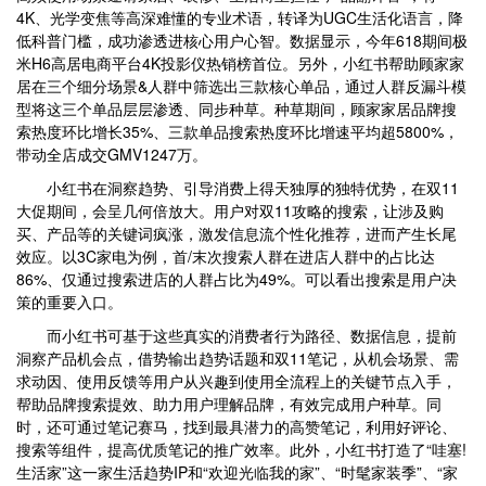
4K、光学变焦等高深难懂的专业术语，转译为UGC生活化语言，降
低科普门槛，成功渗透进核心用户心智。数据显示，今年618期间极
米H6高居电商平台4K投影仪热销榜首位。另外，小红书帮助顾家家
居在三个细分场景&人群中筛选出三款核心单品，通过人群反漏斗模
型将这三个单品层层渗透、同步种草。种草期间，顾家家居品牌搜
索热度环比增长35%、三款单品搜索热度环比增速平均超5800%，
带动全店成交GMV1247万。
小红书在洞察趋势、引导消费上得天独厚的独特优势，在双11
大促期间，会呈几何倍放大。用户对双11攻略的搜索，让涉及购
买、产品等的关键词疯涨，激发信息流个性化推荐，进而产生长尾
效应。以3C家电为例，首/末次搜索人群在进店人群中的占比达
86%、仅通过搜索进店的人群占比为49%。可以看出搜索是用户决
策的重要入口。
而小红书可基于这些真实的消费者行为路径、数据信息，提前
洞察产品机会点，借势输出趋势话题和双11笔记，从机会场景、需
求动因、使用反馈等用户从兴趣到使用全流程上的关键节点入手，
帮助品牌搜索提效、助力用户理解品牌，有效完成用户种草。同
时，还可通过笔记赛马，找到最具潜力的高赞笔记，利用好评论、
搜索等组件，提高优质笔记的推广效率。此外，小红书打造了“哇塞!
生活家”这一家生活趋势IP和“欢迎光临我的家”、“时髦家装季”、“家