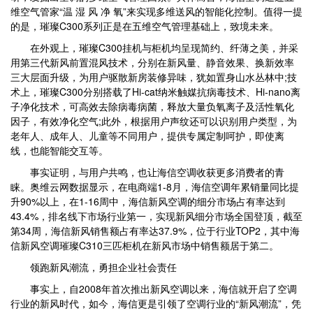
维空气管家“温 湿 风 净 氧”来实现多维送风的智能化控制。值得一提
的是，璀璨C300系列正是在五维空气管理基础上，致境未来。
在外观上，璀璨C300挂机与柜机均呈现简约、纤薄之美，并采
用第三代新风前置混风技术，分别在新风量、静音效果、换新效率
三大层面升级，为用户驱散新房装修异味，犹如置身山水丛林中;技
术上，璀璨C300分别搭载了Hi-cat纳米触媒抗病毒技术、Hi-nano离
子净化技术，可高效去除病毒病菌，释放大量负氧离子及活性氧化
因子，有效净化空气;此外，根据用户声纹还可以识别用户类型，为
老年人、成年人、儿童等不同用户，提供专属定制呵护，即使离
线，也能智能交互等。
事实证明，与用户共鸣，也让海信空调收获更多消费者的青
睐。奥维云网数据显示，在电商端1-8月，海信空调年累销量同比提
升90%以上，在1-16周中，海信新风空调的细分市场占有率达到
43.4%，排名线下市场行业第一，实现新风细分市场全国登顶，截至
第34周，海信新风销售额占有率达37.9%，位于行业TOP2，其中海
信新风空调璀璨C310三匹柜机在新风市场中销售额居于第二。
领跑新风潮流，勇担企业社会责任
事实上，自2008年首次推出新风空调以来，海信就开启了空调
行业的新风时代，如今，海信更是引领了空调行业的“新风潮流”，凭