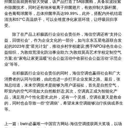
抑菌层面就拥有较大突破，该产品打造了5A除菌舱，具备双波段紫
外除菌技术，同时还有纳米银离子抑菌翅片，有效抑制大肠杆菌、
金色葡萄球菌等，总体抑菌率高达99.99%，此外，搭配内外机结霜
清洗和57℃高温烘干，可以全维度净化家居环境，让呼吸回归享
受。
除了在产品上积极践行企业社会责任外，海信空调还将“支持公
益，回馈社会”，作为企业文化的一部分，如与京东五星电器联合发
起的2023年度“星光计划”，推动乡村学校建设;携手NPO绿色生命公
益组织，为敦煌荒漠化防治事业助力;为敦煌莫高艺术学校定制空气
方案;在“家电让家更温暖”社会公益活动中收获社会公益活动“示范企
业”等等。
在积极践行企业社会责任的同时，海信空调也赢得社会和广大
消费者的认同与信赖，由此也进一步打开企业发展之路。最后，张
旭总结道，未来空调技术是能够为用户谋福祉，首先是自然空气，
即室内的空气环境如大自然般舒适;其次，空调真正成为智能化产
品，满足用户个性化需求;此外，还有一个灵感，空调在夏天是救命
的，同时也会导致一些“空调病”，希望未来空调能够治疗疾病或养生
等。
上一篇：bwin必赢唯一中国官方网站-海信空调揽获两大奖项，以场