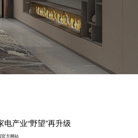
家电产业“野望”再升级
中国官方网站