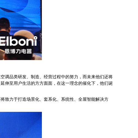
空调品类研发、制造、经营过程中的努力，而未来他们还将
，延伸至用户生活的方方面面，在这一理念的催化下，他们诞
将致力于打造场景化、套系化、系统性、全屋智能解决方