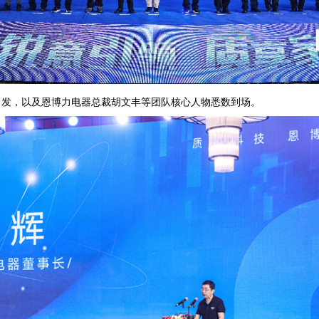
发，以及恩博力电器总裁胡文丰等团队核心人物悉数到场。