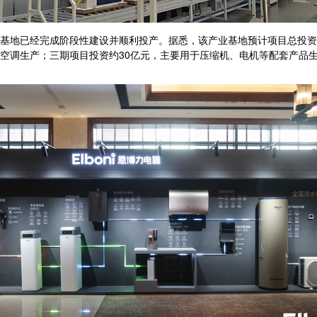
基地已经完成阶段性建设并顺利投产。据悉，该产业基地预计项目总投资在
商用空调生产；三期项目投资约30亿元，主要用于压缩机、电机等配套产