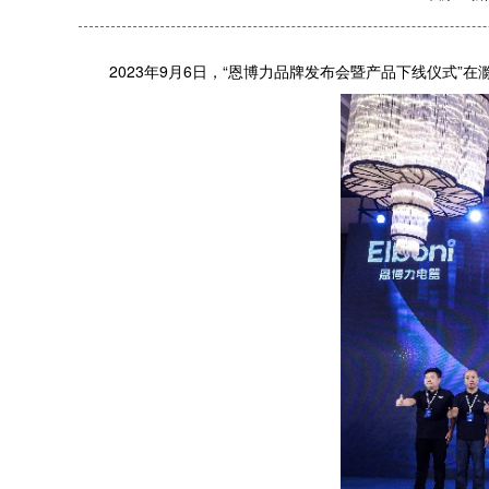
2023年9月6日，“恩博力品牌发布会暨产品下线仪式”