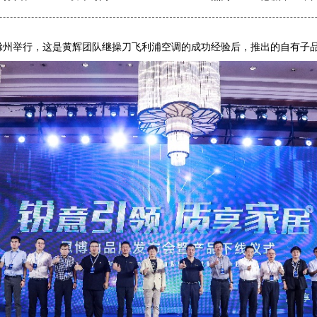
在滁州举行，这是黄辉团队继操刀飞利浦空调的成功经验后，推出的自有子