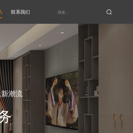
讯
联系我们
鞋柜系列
衣柜系列
家具定制厂家
发展历程
衣帽间
活新潮流
务