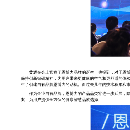
黄辉在会上官宣了恩博力品牌的诞生，他提到，对于恩博力
保持创新钻研精神，为用户带来更健康的空气和更舒适的体
生了创建自有品牌恩博力的动机。而过去几年的技术积累和
作为企业自有品牌，恩博力的产品品类将进一步延展，除了
案，为用户提供全方位的健康智慧品质选择。