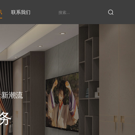
讯
联系我们
鞋柜系列
衣柜系列
家具定制厂家
发展历程
衣帽间
活新潮流
务