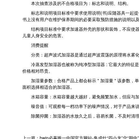
本次抽查涉及的不合格项目为：标志和说明、结构。
标志和说明项目标准中要求使用说明(书)应随器具一起提供
书上没有用户在维护保养期间的必要采取预防措施的说明以
结构项目标准中要求加速器外壳的形状和装饰，不应使器具
儿童人身安全的危害。
消费提醒
分类：超声波式加湿器是通过超声波震荡的原理将水雾化，
冷蒸发型加湿器也被称为纯净型加湿器 : 它最大的特征
价格相对昂贵。
加湿量参数：合格产品上都会标示 " 加湿量 " 该参数，单
面积选择相适合的加湿器。
水箱容量：水箱容量越大越好，避免频繁加水，但应与加
噪音值：可观察每一档功率下的噪声情况，对于产品来说，夜间
除菌抑菌：加湿器的水放久之后，容易长菌，不及时清理的
上一篇：bwin必赢唯一中国官方网站-集成灶“四小龙”交“期