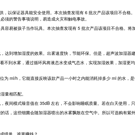
，以保证器具能安全使用。本次抽查发现有 6 批次产品该项目不合格
及必须的警告事项说明，易造成火灾和触电事故。
容易被孩子当作玩具。本次抽查发现有 5 批次产品该项目不合格。将
达到增加湿度的效果。出雾速度快，节能环保。但是，超声波加湿器建
是看不到水雾，通过循环风将液态水变成气态水，实现加湿效果，加湿更
位为 ml/h，它能直接反映该款产品一小时之内能消耗掉多少 ml 的
湿量相匹配。
模式噪音值在 35dB 左右，不会影响睡眠质量。若在白天使用，只要
话，这些细菌会随加湿器喷出的水雾飘散在空气中。所以可选购有紫外
中”成绩单，谁更赚钱？