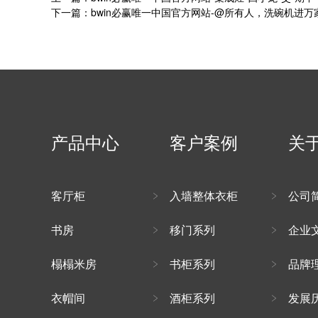
下一篇：bwin必赢唯一中国官方网站-@所有人，洗碗机进万
产品中心
客户案例
关
客厅柜
入墙整体衣柜
公司
书房
移门系列
企业
榻榻米房
书柜系列
品牌
衣帽间
酒柜系列
发展