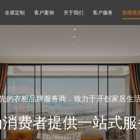
全屋定制
客户案例
关于我们
客户服务
新闻资
书柜系列
酒柜系列
企业文化
行业动态
书房
榻榻米房
品牌理念
产品知识
先的衣柜品牌服务商，致力于开创家居生
为消费者提供一站式服